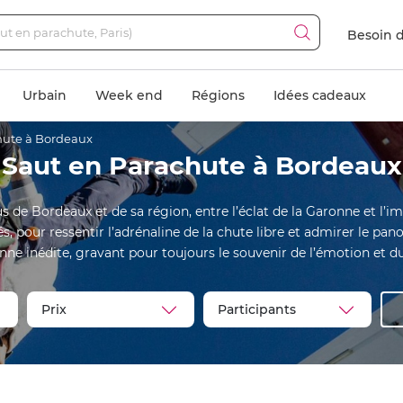
Besoin d
Urbain
Week end
Régions
Idées cadeaux
hute à Bordeaux
Saut en Parachute à Bordeaux
us de Bordeaux et de sa région, entre l’éclat de la Garonne et l’
, pour ressentir l’adrénaline de la chute libre et admirer le pan
ne inédite, gravant pour toujours le souvenir de l’émotion et 