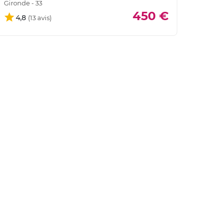
Gironde - 33
450 €
4,8