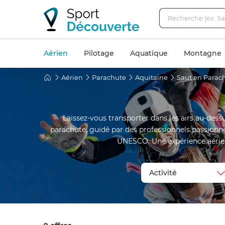
Aérien
Pilotage
Aquatique
Montagne
Aérien
Parachute
Aquitaine
Saut en Parac
Laissez-vous transporter dans les airs au-dess
parachute, guidé par des professionnels passionnés
UNESCO. Une expérience aérien