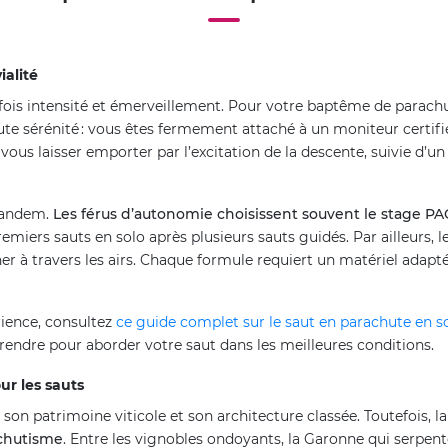
ialité
a fois intensité et émerveillement. Pour votre baptême de parach
ute sérénité : vous êtes fermement attaché à un moniteur certifié
’à vous laisser emporter par l’excitation de la descente, suivie d
 tandem.
Les férus d’autonomie choisissent souvent le stage PA
miers sauts en solo après plusieurs sauts guidés. Par ailleurs, l
r à travers les airs. Chaque formule requiert un matériel adapt
rience, consultez
ce guide complet sur le saut en parachute en s
 prendre pour aborder votre saut dans les meilleures conditions.
ur les sauts
 son patrimoine viticole et son architecture classée. Toutefois, l
achutisme
. Entre les vignobles ondoyants, la Garonne qui serpent