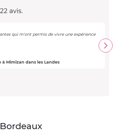
22 avis.
lantes qui m'ont permis de vivre une expérience
L’act
l’org
100 %
Valéri
e à Mimizan dans les Landes
Avis 
e Bordeaux