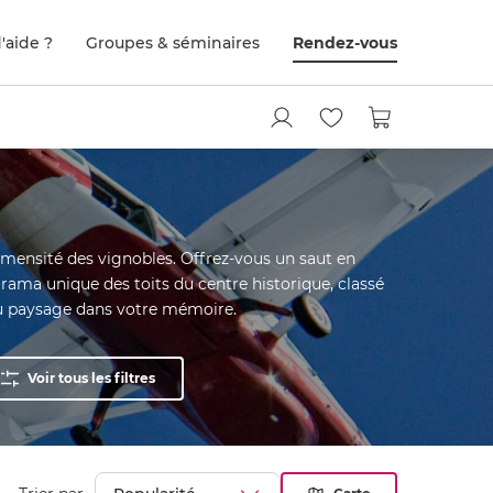
'aide ?
Groupes & séminaires
Rendez-vous
immensité des vignobles. Offrez-vous un saut en
orama unique des toits du centre historique, classé
du paysage dans votre mémoire.
Voir tous les filtres