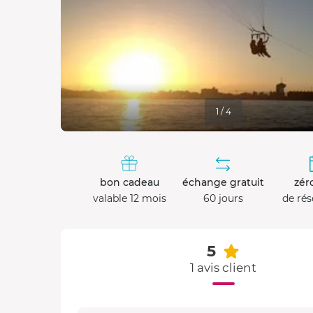
1 / 4
bon cadeau
échange gratuit
zéro
valable 12 mois
60 jours
de rés
5
1 avis client