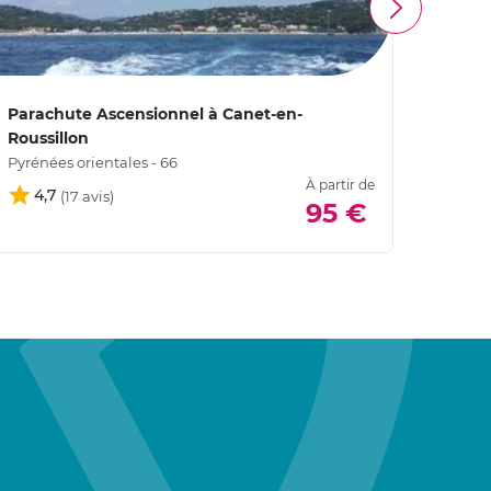
Parachute Ascensionnel à Canet-en-
Parac
Roussillon
Héraul
Pyrénées orientales - 66
À partir de
4,7
4,
95 €