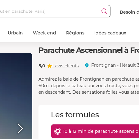
Besoin d
Urbain
Week end
Régions
Idées cadeaux
Parachute Ascensionnel à F
Frontignan - Hérault 
5,0
1 avis clients
Admirez la baie de Frontignan en parachute as
60m, depuis le bateau qui vous tracte, vous pro
en descendant. Des sensations folles vous atte
Les formules
10 à 12 min de parachute ascensi