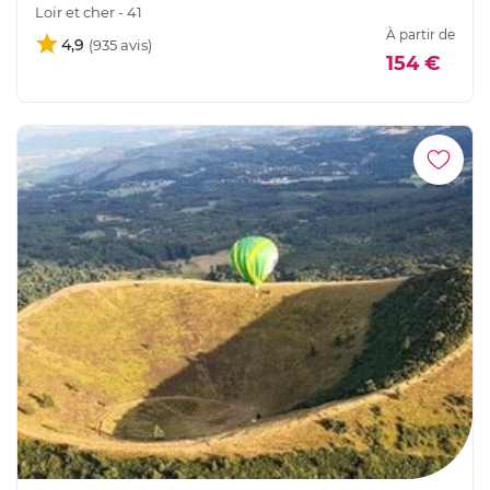
Loir et cher - 41
À partir de
4,9
154 €