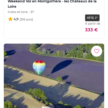
Weekend Vol en Montgolfière - les Châteaux de la
Loire
Indre et loire - 37
HÔTEL 3*
4,9
À partir de
333 €