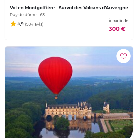
Vol en Montgolfière - Survol des Volcans d'Auvergne
Puy de dôme - 63
À partir de
4,9
300 €