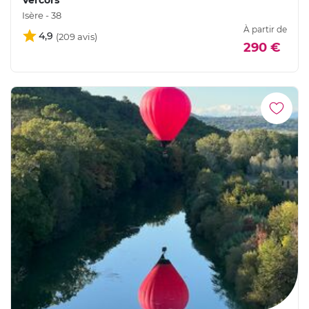
Vercors
Isère - 38
À partir de
4,9
290 €