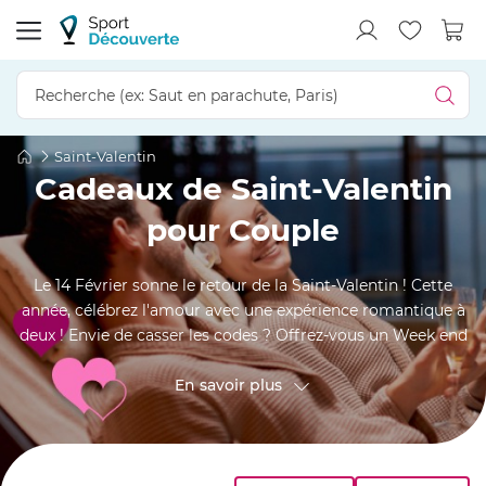
Saint-Valentin
Cadeaux de Saint-Valentin
pour Couple
Le 14 Février sonne le retour de la Saint-Valentin ! Cette
année, célébrez l'amour avec une expérience romantique à
deux ! Envie de casser les codes ? Offrez-vous un Week end
Insolite, bien au chaud dans une cabane perchée avec
jacuzzi privé ou dans une bulle ouverte sur le ciel. Et si vous
En savoir plus
testiez une activité plus audacieuse comme un Vol en
Montgolfière, un Baptême en Hélicoptère ou même une
Balade en chiens de traineau ? Dénichez ici l’expérience
duo parfaite et partagez ensemble un moment inoubliable.