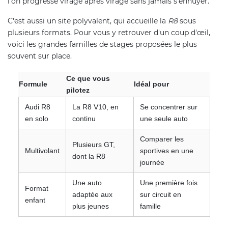
l'on progresse virage après virage sans jamais s'ennuyer.
C'est aussi un site polyvalent, qui accueille la
R8
sous
plusieurs formats. Pour vous y retrouver d'un coup d'œil,
voici les grandes familles de stages proposées le plus
souvent sur place.
Ce que vous
Formule
Idéal pour
pilotez
Audi R8
La R8 V10, en
Se concentrer sur
en solo
continu
une seule auto
Comparer les
Plusieurs GT,
Multivolant
sportives en une
dont la R8
journée
Une auto
Une première fois
Format
adaptée aux
sur circuit en
enfant
plus jeunes
famille