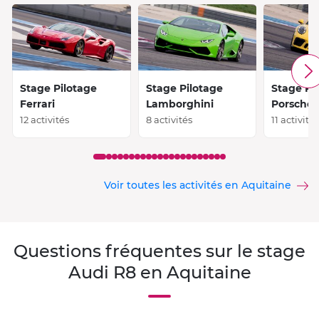
Stage Pilotage
Stage Pilotage
Stage Pi
Ferrari
Lamborghini
Porsche
12 activités
8 activités
11 activité
Voir toutes les activités en Aquitaine
Questions fréquentes sur le stage
Audi R8 en Aquitaine