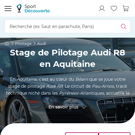
Pilotage
Audi
Stage de Pilotage Audi R8
en Aquitaine
En
Aquitaine
, c'est au cœur du
Béarn
que se joue votre
stage de pilotage
Audi R8
. Le circuit de
Pau-Arnos
, tracé
technique niché dans les
Pyrénées-Atlantiques
, accueille la
supercar aux quatre anneaux dans sa version
V10
, celle dont
le moteur atmosphérique monte si haut dans les tours
En savoir plus
qu'on l'entend avant de la voir. Moniteur professionnel à
vos côtés, vous apprenez à placer la GT sur la trajectoire
idéale, à freiner tard et à relancer fort en sortie de virage.
Que vous rouliez pour le plaisir ou que vous prépariez un