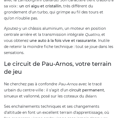
avec la
Lamborghini Gallardo
. Son caractère tient d'abord à
sa voix :
un cri aigu et cristallin
, très différent du
grondement d'un turbo, qui grimpe au fil des tours et
qu'on n'oublie pas.
Ajoutez-y un châssis aluminium, un moteur en position
centrale arrière et la transmission intégrale
Quattro
, et
vous obtenez
une auto à la fois vive et rassurante
. Inutile
de retenir la moindre fiche technique : tout se joue dans les
sensations.
Le circuit de Pau-Arnos, votre terrain
de jeu
Ne cherchez pas à confondre
Pau-Arnos
avec le tracé
urbain du centre-ville : il s'agit d'un
circuit permanent
,
sinueux et vallonné, posé sur les coteaux du
Béarn
.
Ses enchaînements techniques et ses changements
d'altitude en font un excellent terrain d'apprentissage, où