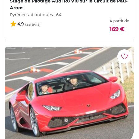
Stage de Pilotage Audi R8 V10 sur le Circuit de Pau-
Arnos
Pyrénées atlantiques - 64
À partir de
4,9
169 €