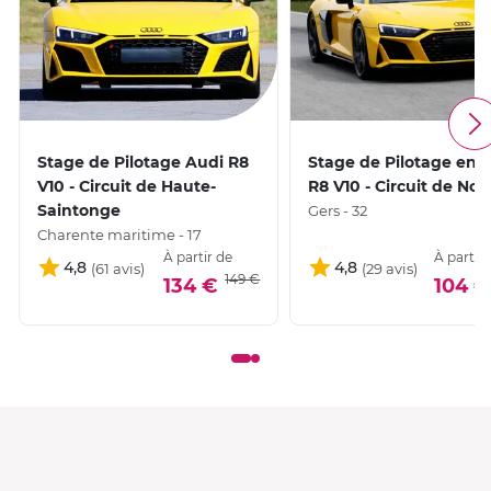
Stage de Pilotage Audi R8
Stage de Pilotage en 
V10 - Circuit de Haute-
R8 V10 - Circuit de No
Saintonge
Gers - 32
Charente maritime - 17
À partir de
À partir 
4,8
4,8
149 €
134 €
104 €