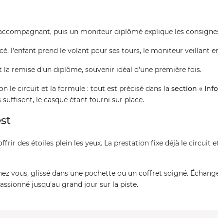
 son accompagnant, puis un moniteur diplômé explique les consignes
acé, l'enfant prend le volant pour ses tours, le moniteur veillant
la remise d'un diplôme, souvenir idéal d'une première fois.
n le circuit et la formule : tout est précisé dans la
section « Info
uffisent, le casque étant fourni sur place.
st
ffrir des étoiles plein les yeux. La prestation fixe déjà le circuit e
.
chez vous, glissé dans une pochette ou un coffret soigné. Échang
passionné jusqu'au grand jour sur la piste.