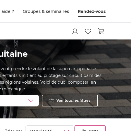
'aide ?
Groupes & séminaires
Rendez-vous
uitaine
uvent prendre le volant de la supercar japonaise
enfants s'initient au pilotage sur circuit dans des
 des régions voisines. Voici de quoi composer,
en
de mécanique.
Voir tous les filtres