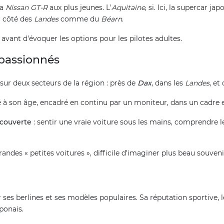
la
Nissan GT-R
aux plus jeunes. L'
Aquitaine
, si. Ici, la supercar 
u côté des
Landes
comme du
Béarn
.
, avant d'évoquer les options pour les pilotes adultes.
 passionnés
ur deux secteurs de la région : près de
Dax
, dans les
Landes
, et
té à son âge, encadré en continu par un moniteur, dans un cadre 
écouverte
: sentir une vraie voiture sous les mains, comprendre le
andes « petites voitures », difficile d'imaginer plus beau souveni
ar ses berlines et ses modèles populaires. Sa réputation sportive, 
aponais.