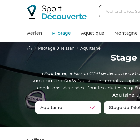
Aérien
Pilotage
Aquatique
Montagne
Pilotage
Nissan
Aquitaine
Stage 
En
Aquitaine
, la
Nissan GT-R
se découvre d'abor
surnommée
« Godzilla »
, sur des formats adaptés
conditions sécurisées. Pour les adultes en quê
Aquitaine, 