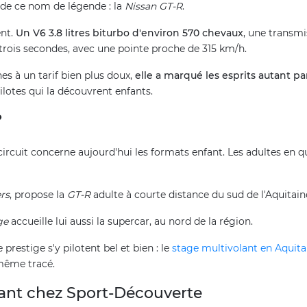
e de ce nom de légende : la
Nissan GT-R
.
nt.
Un V6 3.8 litres biturbo d'environ 570 chevaux
, une transmi
trois secondes, avec une pointe proche de 315 km/h.
es à un tarif bien plus doux,
elle a marqué les esprits autant p
pilotes qui la découvrent enfants.
?
r circuit concerne aujourd'hui les formats enfant. Les adultes en 
rs
, propose la
GT-R
adulte à courte distance du sud de l'Aquitain
ge
accueille lui aussi la supercar, au nord de la région.
 prestige s'y pilotent bel et bien : le
stage multivolant en Aquita
 même tracé.
ant chez Sport-Découverte