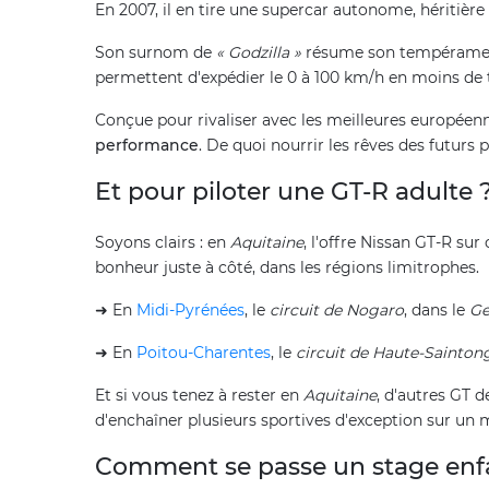
En 2007, il en tire une supercar autonome, héritièr
Son surnom de
« Godzilla »
résume son tempérame
permettent d'expédier le 0 à 100 km/h en moins de 
Conçue pour rivaliser avec les meilleures européenn
performance
. De quoi nourrir les rêves des futurs 
Et pour piloter une GT-R adulte 
Soyons clairs : en
Aquitaine
, l'offre Nissan GT-R su
bonheur juste à côté, dans les régions limitrophes.
➜ En
Midi-Pyrénées
, le
circuit de Nogaro
, dans le
Ge
➜ En
Poitou-Charentes
, le
circuit de Haute-Sainton
Et si vous tenez à rester en
Aquitaine
, d'autres GT de
d'enchaîner plusieurs sportives d'exception sur un
Comment se passe un stage enf