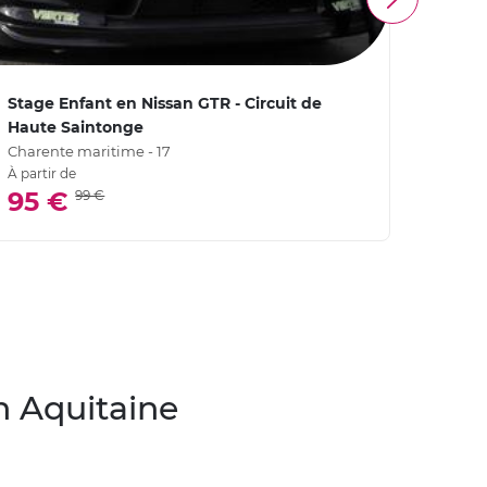
Stage Enfant en Nissan GTR - Circuit de
Stage
Haute Saintonge
Noga
Charente maritime - 17
Gers - 
À partir de
4,
95 €
99 €
n Aquitaine