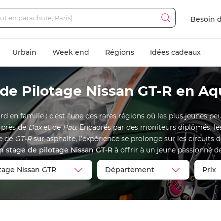
Besoin d
Urbain
Week end
Régions
Idées cadeaux
de Pilotage Nissan GT-R en Aq
d en famille : c'est l'une des rares régions où les plus jeunes pe
 près de
Dax
et de
Pau
. Encadrés par des moniteurs diplômés, les 
te de
GT-R
sur asphalte, l'expérience se prolonge sur les circuits
un stage de pilotage Nissan GT-R
à offrir à un jeune passionné 