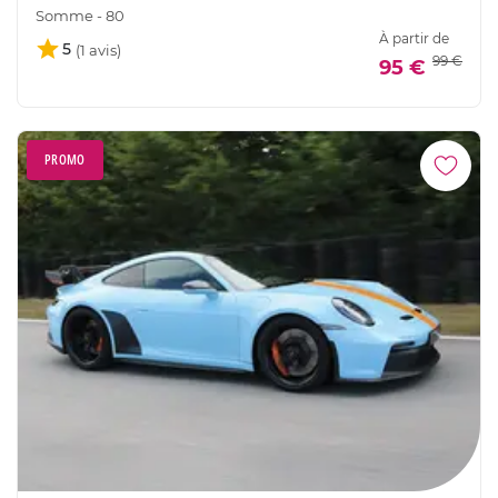
Somme - 80
À partir de
5
99 €
95 €
PROMO