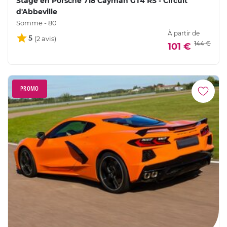
Stage en Porsche 718 Cayman GT4 RS - Circuit
d'Abbeville
Somme - 80
À partir de
5
144 €
101 €
PROMO