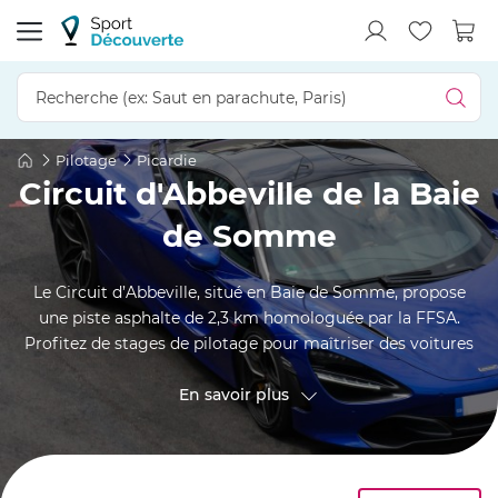
Pilotage
Picardie
Circuit d'Abbeville de la Baie
de Somme
Le Circuit d’Abbeville, situé en Baie de Somme, propose
une piste asphalte de 2,3 km homologuée par la FFSA.
Profitez de stages de pilotage pour maîtriser des voitures
d’exception telles que Ferrari et Lamborghini. Vivez
l’adrénaline d’un baptême en passager, accompagné par
En savoir plus
des pilotes professionnels. Découvrez une expérience
inoubliable alliant vitesse et précision dans un cadre
sécurisé et convivial. Perfectionnez vos compétences et
ressentez la passion du sport automobile sur ce circuit