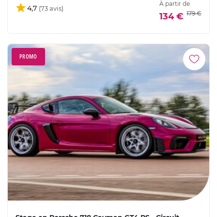
À partir de
4,7
179 €
134 €
PROMO