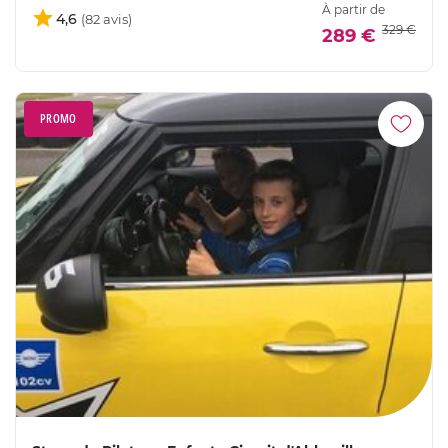
À partir de
4,6
329 €
289 €
PROMO