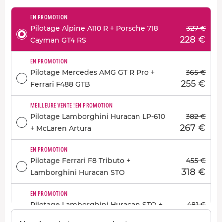
EN PROMOTION
Pilotage Alpine A110 R + Porsche 718
327 €
228 €
Cayman GT4 RS
EN PROMOTION
Pilotage Mercedes AMG GT R Pro +
365 €
255 €
Ferrari F488 GTB
MEILLEURE VENTE !
EN PROMOTION
Pilotage Lamborghini Huracan LP-610
382 €
267 €
+ McLaren Artura
EN PROMOTION
Pilotage Ferrari F8 Tributo +
455 €
318 €
Lamborghini Huracan STO
EN PROMOTION
Pilotage Lamborghini Huracan STO +
481 €
336 €
Porsche 911 992 GT3 RS