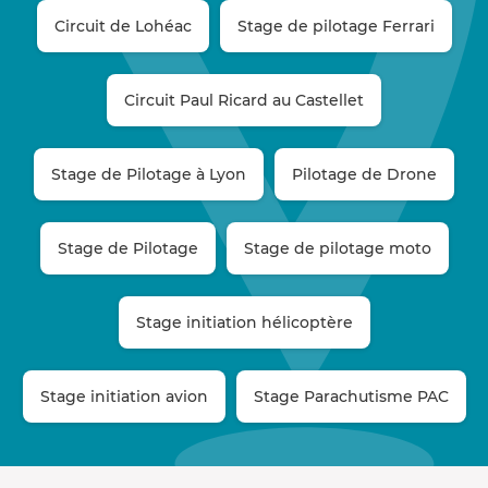
Circuit de Lohéac
Stage de pilotage Ferrari
Circuit Paul Ricard au Castellet
Stage de Pilotage à Lyon
Pilotage de Drone
Stage de Pilotage
Stage de pilotage moto
Stage initiation hélicoptère
Stage initiation avion
Stage Parachutisme PAC