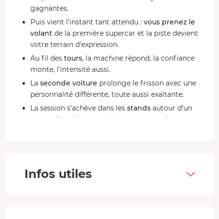
gagnantes.
Puis vient l’instant tant attendu :
vous prenez le
volant
de la première supercar et la piste devient
votre terrain d’expression.
Au fil des
tours
, la machine répond, la confiance
monte, l’intensité aussi.
La
seconde voiture
prolonge le frisson avec une
personnalité différente, toute aussi exaltante.
La session s’achève dans les
stands
autour d’un
retour d’expérience valorisant, couronné par votre
diplôme envoyé par mail
.
Sur quelles voitures voulez vous piloter ?
Lamborghini Huracán STO :
640 ch, 3,0 s pour
Infos utiles
bondir à 100 km/h : la version la plus extrême de la
Huracán, calibrée pour l’adrénaline.
Ferrari F8 Tributo :
720 ch et un 0–100 km/h
fulgurant de 2,9 s : l’incarnation moderne du savoir-