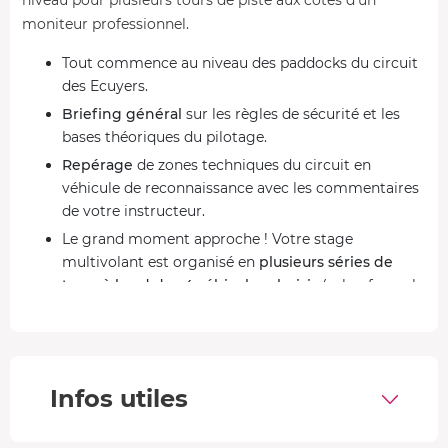
moniteur professionnel.
Tout commence au niveau des paddocks du circuit
des Ecuyers.
Briefing général
sur les règles de sécurité et les
bases théoriques du pilotage.
Repérage
de zones techniques du circuit en
véhicule de reconnaissance avec les commentaires
de votre instructeur.
Le grand moment approche ! Votre stage
multivolant est organisé en
plusieurs séries de
tours à bord des 4 véhicules choisis
(selon formule
réservée).
Le drapeau en damier se lève, votre aventure
touche à sa fin.
L'équipe débriefe avec vous et vous remet votre
Infos utiles
diplôme
. Quelle aventure... Vous serez encore
euphorique pendant de longues minutes !