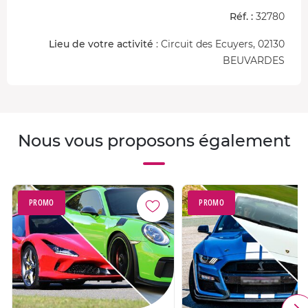
choix ! Dans l'Aisne, les
2,3 km
de la piste vous
Réf. :
32780
permettent plusieurs configurations pour laisser libre
court à vos inspirations de pilote. Enchaînement de
Lieu de votre activité
: Circuit des Ecuyers, 02130
virages en tout genre et de deux belles lignes droites !
BEUVARDES
Nous vous proposons également
PROMO
PROMO