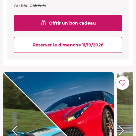
Faisable uniquement le 11/10/2026
Au lieu de
519 €
EN PROMOTION
Pilotage Corvette C8 + Ford Mustang
Offrir un bon cadeau
539 €
Shelby GT500 + Lamborghini Huracan
377 €
+ Ferrari F488 GTB
Faisable uniquement le 23/08/2026
Réserver le dimanche 11/10/2026