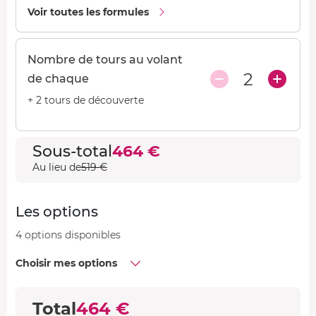
529 €
Voir toutes les formules
Aston Martin Vantage + Lamborghini
423 €
Huracan + Porsche 991 GT3 RS
Faisable uniquement le 11/10/2026
Nombre de tours au volant
2
EN PROMOTION
de chaque
Pilotage Porsche 718 Cayman S +
+ 2 tours de découverte
529 €
Aston Martin Vantage + Lamborghini
370 €
Huracan + Porsche 991 GT3 RS
Faisable uniquement le 23/08/2026
Sous-total
464 €
Au lieu de
519 €
EN PROMOTION
Pilotage Corvette C8 + Ford Mustang
539 €
Shelby GT500 + Lamborghini Huracan
Les options
484 €
+ Ferrari F488 GTB
4 options disponibles
EN PROMOTION
Choisir mes options
Pilotage Corvette C8 + Ford Mustang
539 €
Shelby GT500 + Lamborghini Huracan
404 €
+ Ferrari F488 GTB
Total
464 €