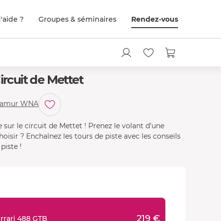
'aide ?
Groupes & séminaires
Rendez-vous
ircuit de Mettet
Porsche 718 Cayman GT4
- Namur WNA
 sur le circuit de Mettet ! Prenez le volant d'une
oisir ? Enchaînez les tours de piste avec les conseils
piste !
219 €
rrari 488 GTB