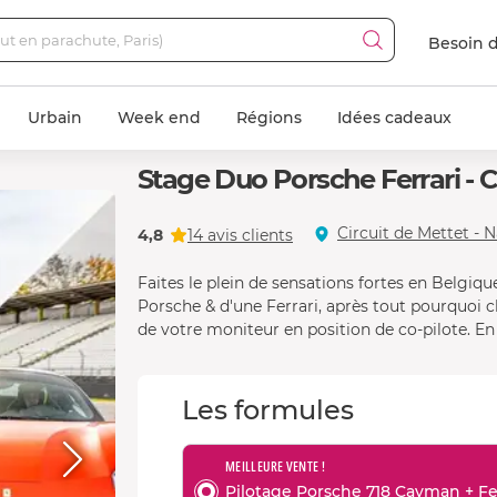
Besoin d
Urbain
Week end
Régions
Idées cadeaux
Stage Duo Porsche Ferrari - C
Porsche 718 Cayman GT4 RS
Circuit de Mettet 
4,8
14 avis clients
Faites le plein de sensations fortes en Belgique
Porsche & d'une Ferrari, après tout pourquoi ch
de votre moniteur en position de co-pilote. En 
Les formules
MEILLEURE VENTE !
Pilotage Porsche 718 Cayman + Fe