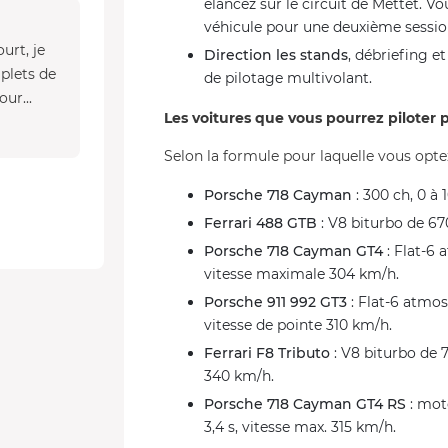
élancez sur le circuit de Mettet.
véhicule pour une deuxième sessio
urt, je
Direction les stands
, débriefing e
plets de
de pilotage multivolant.
our...
Les voitures que vous pourrez piloter 
Selon la formule pour laquelle vous opte
Porsche 718 Cayman
: 300 ch, 0 à 
Ferrari 488 GTB
: V8 biturbo de 67
Porsche 718 Cayman GT4
: Flat-6 
vitesse maximale 304 km/h.
Porsche 911 992 GT3
: Flat-6 atmos
vitesse de pointe 310 km/h.
Ferrari F8 Tributo
: V8 biturbo de 7
340 km/h.
Porsche 718 Cayman GT4 RS
: mot
3,4 s, vitesse max. 315 km/h.