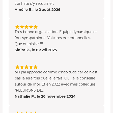
4,3 s, pour une
vitesse maximale annoncée à 310 km/h
.
J'ai hâte d'y retourner.
Amélie B., le 2 août 2026
•
Aston Martin V8 Vantage
La britannique aux 385 ch dispose d'une boîte de vitesses
séquentielle, pour un
0 à 100 km/h en 5s
. Sa vitesse
Très bonne organisation. Equipe dynamique et
maximale annoncée est de 280 km/h.
fort sympathique. Voitures exceptionnelles.
•
BMW M2
Que du plaisir !!!
Sinisa k., le 8 avril 2025
Sportive de 2016 dotée d'un moteur 6 cylindres Turbo de
3 L, développant
370 cv à 6500 tr/mn
. Elle est équipée
d'une boîte de vitesse robotisée, franchit le 0-100 km/h en
4,3 sec et peut atteindre les 250 km/h max.
oui j'ai apprécié comme d'habitude car ce n'est
pas la 1ère fois que je le fais. Oui je le conseille
Circuit de l'Ouest Parisien
autour de moi. Et en 2022 avec mes collègues
"FLEURONS DE...
Le circuit de Dreux est situé à l'ouest de Paris
, à
Nathalie P., le 26 novembre 2024
seulement 40 minutes de la capitale dans l'Eure-et-Loir.
Très apprécié pour sa configuration, le complexe
accueille aussi des quads, karts, 4x4 et du rallycross.