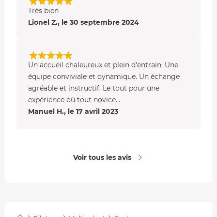
Très bien
La piste de Centre-Val de Loire mesure 2100 m.
Elargie en
Lionel Z., le 30 septembre 2024
2006 à la suite de travaux
, elle est très sécurisée et
permet de belles accélérations.
Un accueil chaleureux et plein d'entrain. Une
équipe conviviale et dynamique. Un échange
agréable et instructif. Le tout pour une
expérience où tout novice...
Manuel H., le 17 avril 2023
Voir tous les avis