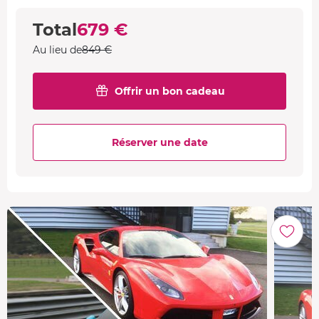
Total
679 €
Au lieu de
849 €
Offrir un bon cadeau
Réserver une date