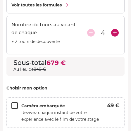
849 €
Voir toutes les formules
Lamborghini Huracan + Porsche 991
424 €
GT3
Réalisable uniquement à certaines dates
Nombre de tours au volant
4
EN PROMOTION
de chaque
Pilotage Ferrari F488 GTB +
+ 2 tours de découverte
849 €
Lamborghini Huracan + Alpine A110 S +
679 €
Porsche 991 GT3
Sous-total
679 €
EN PROMOTION
Au lieu de
849 €
Pilotage Ferrari F488 GTB +
849 €
Lamborghini Huracan + Alpine A110 S +
424 €
Porsche 991 GT3
Choisir mon option
Réalisable uniquement à certaines dates
49 €
Caméra embarquée
Revivez chaque instant de votre
expérience avec le film de votre stage