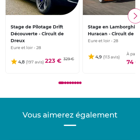
Stage de Pilotage Drift
Stage en Lamborghini
Découverte - Circuit de
Huracan - Circuit de D
Dreux
Eure et loir - 28
Eure et loir - 28
À parti
4,9
329 €
223 €
74 €
4,8
Vous aimerez également