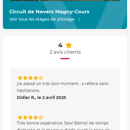
configurée avec un
dévers
à 2,5%,
15 virages
et une
ligne
droite de 700 m
. Elle mesure
2,5 km
de long pour 10 m
Circuit de Nevers Magny-Cours
de large. Vous roulez dans un complexe sécurisé, avec
Voir tous les stages de pilotage
notamment l’absence de muret et de rail de sécurité qui
sont remplacés par de
grands dégagements
.
4
2 avis clients
j'ai passé un très bon moment . a refaire sans
hésitations.
Didier R., le 2 avril 2025
Très bonne expérience. Seul Bémol les temps
d'attente et le manque d'info avant la prise en