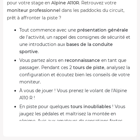
pour votre stage en
Alpine A110R
. Retrouvez votre
moniteur professionnel
dans les paddocks du circuit,
prêt à affronter la piste ?
Tout commence avec une
présentation générale
de l'activité, un rappel des consignes de sécurité et
une introduction aux
bases de la conduite
sportive
.
Vous partez alors en
reconnaissance
en tant que
passager. Pendant ces 2
tours de piste
, analysez la
configuration et écoutez bien les conseils de votre
moniteur.
À vous de jouer ! Vous prenez le volant de l'Alpine
A110 R !
En piste pour quelques
tours inoubliables
! Vous
jaugez les pédales et maîtrisez la montée en
régime. Avis aux amateurs de sensations fortes,
piloter une Alpine A110R c'est prendre le contrôle
d'une véritable voiture de course.