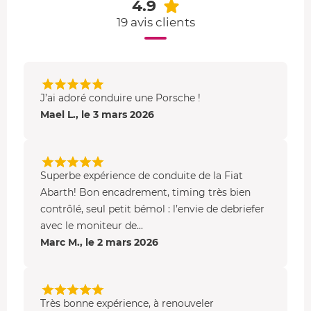
4.9
italien combinant puissance et élégance.
19 avis clients
McLaren 540C
: 540 ch, moteur 3.8L V8 twin-turbo,
une conduite ultra-rapide.
Mustang Shelby GT500
: 760 ch, moteur V8 5.2L,
tout simplement un monstre de puissance.
J’ai adoré conduire une Porsche !
Un accès progressif aux commandes
Mael L., le 3 mars 2026
Pour les moniteurs, l'objectif principal de ce stage est
d'encourager l'évolution des stagiaires tout en assurant
leur sécurité. Par conséquent, chaque formule permet un
Superbe expérience de conduite de la Fiat
accès progressif
aux commandes
.
Abarth! Bon encadrement, timing très bien
contrôlé, seul petit bémol : l’envie de debriefer
2 tours
: Accès au volant uniquement, pédales non
avec le moniteur de...
utilisées
Marc M., le 2 mars 2026
4 tours
: Accès au volant, et accélérateur
uniquement lors du dernier tour.
8 tours
: Accès au volant, à l'accélérateur et au frein.
Très bonne expérience, à renouveler
12 tours
: Accès au volant, à l'accélérateur, au frein