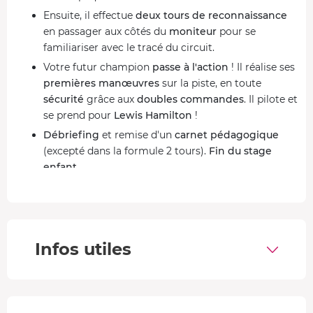
Ensuite, il effectue
deux tours de reconnaissance
en passager aux côtés du
moniteur
pour se
familiariser avec le tracé du circuit.
Votre futur champion
passe à l'action
! Il réalise ses
premières manœuvres
sur la piste, en toute
sécurité
grâce aux
doubles commandes
. Il pilote et
se prend pour
Lewis Hamilton
!
Débriefing
et remise d'un
carnet pédagogique
(excepté dans la formule 2 tours).
Fin du stage
enfant
.
13 supercars de marques emblématiques
Les GT, adaptées à l'âge des enfants, sont toutes équipées
d'une boîte automatique et séquentielle.
Infos utiles
Fiat 500 Abarth Competizione
: 180 ch, moteur 1.4L
turbo, petite sportive au tempérament explosif.
Renault Clio RS
: 200 ch, moteur 1.6L turbo,