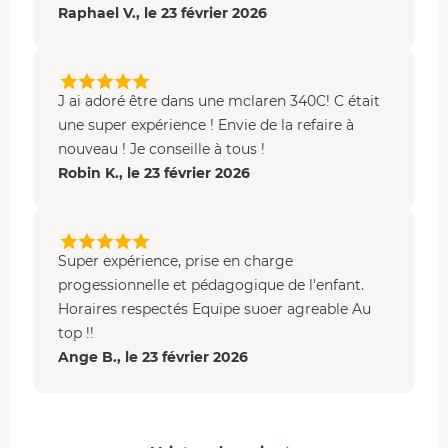
et passage des vitesses.
Raphael V., le 23 février 2026
Circuit de Chambley
Le
circuit école
, niché au cœur du
circuit de Chambley
,
J ai adoré être dans une mclaren 340C! C était
offre une
piste de 1 km
spécialement conçue pour
une super expérience ! Envie de la refaire à
l'
apprentissage
des
techniques de conduite
. Idéal pour
nouveau ! Je conseille à tous !
les
jeunes pilotes
, ce
tracé sécuritaire
et contrôlé
Robin K., le 23 février 2026
permet de s'initier au pilotage dans des conditions
optimales.
Super expérience, prise en charge
progessionnelle et pédagogique de l'enfant.
Horaires respectés Equipe suoer agreable Au
top !!
Ange B., le 23 février 2026