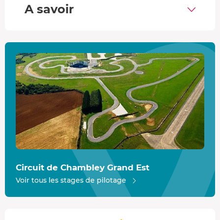
compacte française.
A savoir
Mercedes Classe A AMG Line
: 306 ch, moteur 2.0L
turbo, berline compacte.
Porsche Cayman 987
: 275 ch, moteur 2.7L flat-six,
automobile allemande avec une tenue de route
exceptionnelle.
Alpine A110
: 252 ch, moteur 1.8L turbo, légère et
agile.
BMW M2 Compétition
: 410 ch, moteur 3.0L twin-
turbo, coupé puissant aux performances sportives.
Mustang V8
: 450 ch, moteur 5.0L V8, un
rugissement distinctif.
Nissan GTR
: 550 ch, moteur V6 biturbo.
Porsche 911 992 GT3
: 510 ch, moteur flat-six, icône
Circuit de Chambley Grand Est
alliant tradition et modernité.
Voir tous les stages de pilotage
Lamborghini Gallardo LP-560
: 560 ch, moteur 5.2L
V10, supercar italienne.
Ferrari F430
: 490 ch, moteur 4.3L V8, chef-d'œuvre