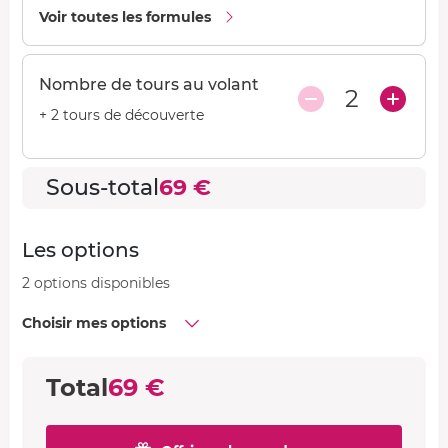
MEILLEURE VENTE !
Voir toutes les formules
99 €
Pilotage Lamborghini Gallardo LP-560
99 €
Pilotage Nissan GTR
Nombre de tours au volant
2
+ 2 tours de découverte
99 €
Pilotage Ford Mustang Shelby GT500
109 €
Pilotage McLaren 540C
Sous-total
69 €
109 €
Pilotage Porsche 911 992 GT3
Les options
2 options disponibles
Choisir mes options
Total
69 €