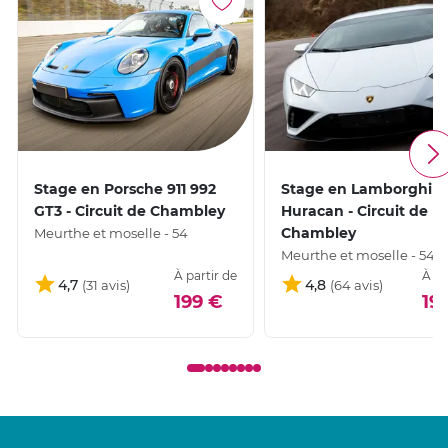
Stage en Porsche 911 992
Stage en Lamborghini
GT3 - Circuit de Chambley
Huracan - Circuit de
Chambley
Meurthe et moselle - 54
Meurthe et moselle - 54
À partir de
À pa
4,7
4,8
199 €
19