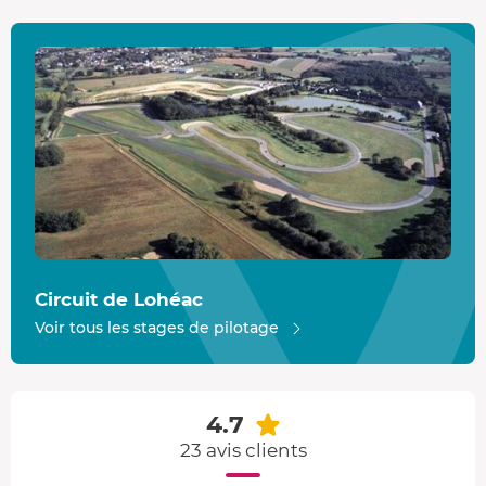
séquentielle
avec palettes au volant passe les rapports à
une vitesse folle, c'est exaltant !
Circuit de Lohéac
C'est le circuit école par excellence avec une piste longue
de
2,35 km
et large de 9 m. Chicanes, courbes rapides et
virages en tout genre vous attendent en Ille-et-Vilaine.
Circuit de Lohéac
Voir tous les stages de pilotage
4.7
23 avis clients