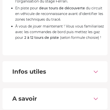
l'organisation du stage Ferrari.
En piste pour
deux tours de découverte
du circuit
en véhicule de reconnaissance avant d'identifier les
zones techniques du tracé.
À vous de jouer maintenant ! Vous vous familiarisez
avec les commandes de bord puis mettez les gaz
pour
2 à 12 tours de piste
(selon formule choisie) !
Vous découvrez les sensations de
conduite sportive
sur circuit sans aucune limite de vitesse.
Sourire aux lèvres, vous regagnez les stands pour le
débrief final.
Vous repartez avec votre diplôme personnalisé.
Infos utiles
Piloter une Ferrari 488 GTB
Voici la voiture sportive par excellence avec ses
670 ch
et
sa silhouette athlétique. Ses
lignes aérodynamiques
A savoir
fendent l'air et permettent au véhicule de rester plaquée
au sol même dans les virages les plus exigeants ! Sa
boite