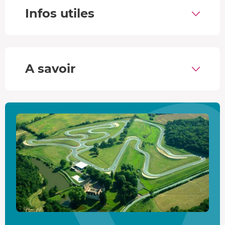
moment
magique
!
Infos utiles
Retour dans les stands pour le
débrief
, remise d'un
diplôme
souvenir. Quelle fierté !
Précision et sensations au volant d'une Ferrari 488
GTB
A savoir
Voilà une voiture qui fera de vous un vrai pilote ! Avec son
châssis
en aluminium
ultra précis
, vous contrôlez votre
trajectoire
au millimètre près. Accompagné par les
rugissements furieux d'un
V8 bi-turbo
de
670 ch
, vous
entrez dans la sphère des pilotes de supercar et tentez le
0 à 100 km/h en 3 secondes.
Le circuit de Mornay
Niché dans un parc verdoyant de 40 hectares, le
complexe automobile de Mornay vous offre un
cadre
magnifique
! Le tracé de 2km est légèrement
vallonné
et
comporte
15 virages
. Il est spécialement conçu pour