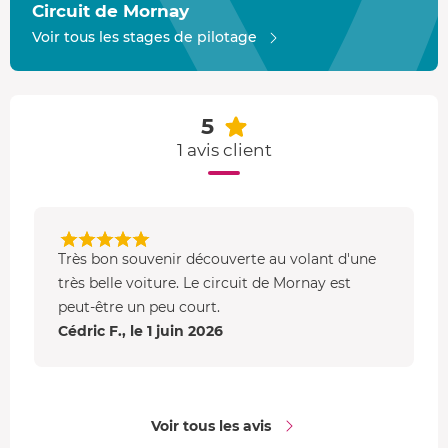
l'apprentissage du pilotage : zones de freinage,
Circuit de Mornay
enchaînement de courbes, accélération en sortie de
Voir tous les stages de pilotage
virages... Un vrai plaisir !
5
1 avis client
Très bon souvenir découverte au volant d'une
très belle voiture. Le circuit de Mornay est
peut-être un peu court.
Cédric F., le 1 juin 2026
Voir tous les avis