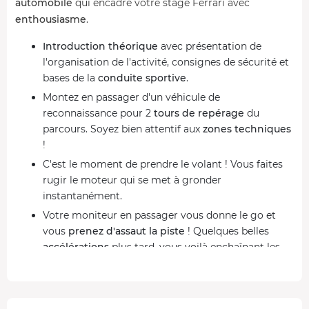
automobile
qui encadre votre stage Ferrari avec
enthousiasme
.
Introduction théorique
avec présentation de
l'organisation de l'activité, consignes de sécurité et
bases de la
conduite sportive
.
Montez en passager d'un véhicule de
reconnaissance pour 2
tours de repérage
du
parcours. Soyez bien attentif aux
zones techniques
!
C'est le moment de prendre le volant ! Vous faites
rugir le moteur qui se met à gronder
instantanément.
Votre moniteur en passager vous donne le go et
vous
prenez d'assaut la piste
! Quelques belles
accélérations
plus tard, vous voilà enchaînant les
virages
comme dans une course Grand Prix !
Votre
série de tours
est tout simplement
inoubliable
. Piloter une Ferrari est un