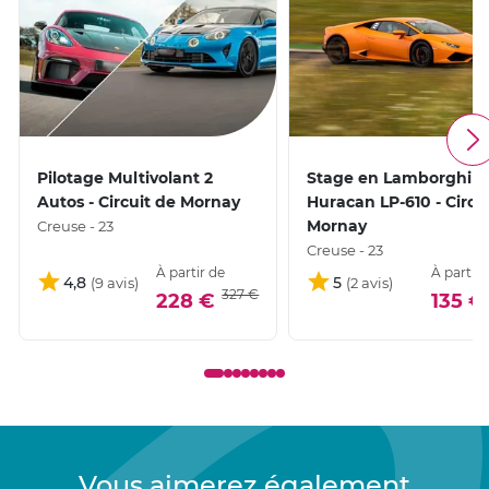
Pilotage Multivolant 2
Stage en Lamborghini
Autos - Circuit de Mornay
Huracan LP-610 - Circu
Mornay
Creuse - 23
Creuse - 23
À partir de
À partir 
4,8
5
327 €
228 €
135 €
Vous aimerez également