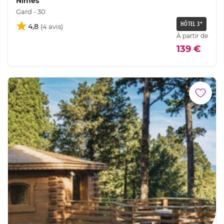
Nîmes
Gard - 30
HÔTEL 3*
4,8
À partir de
139 €