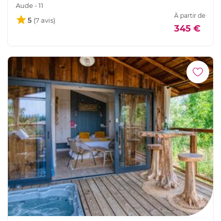
Aude - 11
À partir de
5
345 €