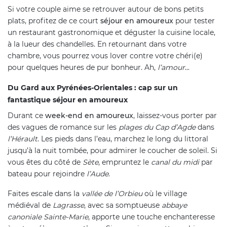
Si votre couple aime se retrouver autour de bons petits
plats, profitez de ce court
séjour en amoureux
pour tester
un restaurant gastronomique et déguster la cuisine locale,
à la lueur des chandelles. En retournant dans votre
chambre, vous pourrez vous lover contre votre chéri(e)
pour quelques heures de pur bonheur. Ah,
l’amour
...
Du Gard aux Pyrénées-Orientales : cap sur un
fantastique séjour en amoureux
Durant ce
week-end en amoureux
, laissez-vous porter par
des vagues de romance sur les
plages du Cap d’Agde
dans
l’Hérault
. Les pieds dans l’eau, marchez le long du littoral
jusqu’à la nuit tombée, pour admirer le coucher de soleil. Si
vous êtes du côté de
Sète
, empruntez le
canal du midi
par
bateau pour rejoindre
l’Aude
.
Faites escale dans la
vallée de l’Orbieu
où le village
médiéval de
Lagrasse
, avec sa somptueuse
abbaye
canoniale Sainte-Marie
, apporte une touche enchanteresse