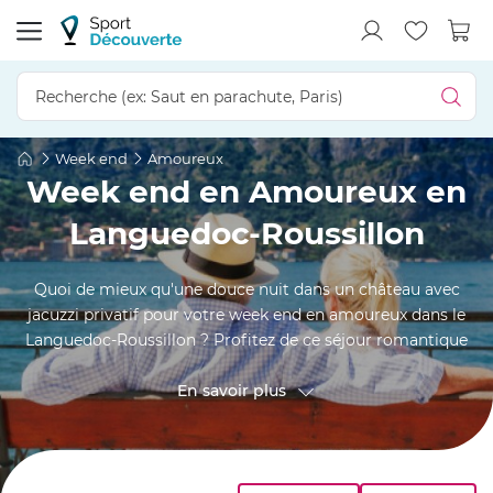
Week end
Amoureux
Week end en Amoureux en
Languedoc-Roussillon
Quoi de mieux qu'une douce nuit dans un château avec
jacuzzi privatif pour votre week end en amoureux dans le
Languedoc-Roussillon ? Profitez de ce séjour romantique
pour souffler un peu et vous retrouver en tête-à-tête avec
votre moitié. De Perpignan à Mende et de Montpellier à
En savoir plus
Carcassonne, vous trouvez l'hôtel idéal pour votre nuit de
noces ou simplement pour passer un bon moment à deux !