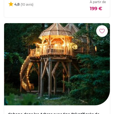
À partir de
4,8
199 €