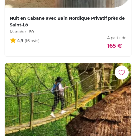
Nuit en Cabane avec Bain Nordique Privatif près de
Saint-Lô
Manche - 50
À partir de
4,9
165 €