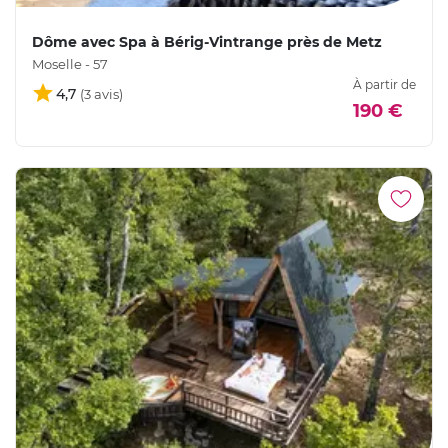
Dôme avec Spa à Bérig-Vintrange près de Metz
Moselle - 57
À partir de
4,7
190 €