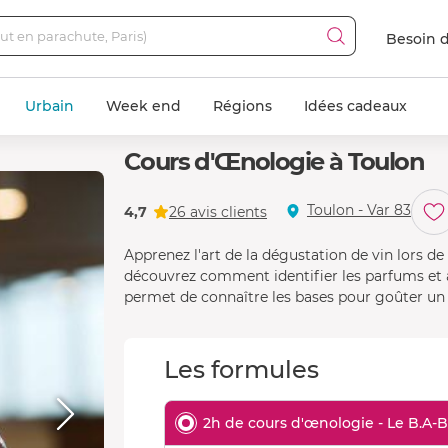
Besoin d
Urbain
Week end
Régions
Idées cadeaux
Cours d'Œnologie à Toulon
Toulon - Var 83
4,7
26 avis clients
Apprenez l'art de la dégustation de vin lors d
découvrez comment identifier les parfums et 
permet de connaître les bases pour goûter un 
Les formules
2h de cours d'œnologie - Le B.A-B