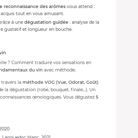
de reconnaissance des arômes
vous attend :
os acquis tout en vous amusant.
grâce à une
dégustation guidée
: analyse de la
re gustatif et longueur en bouche.
vin
lle ? Comment traduire vos sensations en
ndamentaux du vin
avec méthode.
travers la
méthode VOG (Vue, Odorat, Goût)
e la dégustation (robe, bouquet, finale…). Un
s connaissances œnologiques. Vous dégustez
5
 2020
, Languedoc blanc, 2021