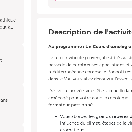
pathique.
ut à...
Description de l'activi
Au programme : Un Cours d’œnologie 
Le terroir viticole provençal est très va
et
possède de nombreuses appellations et vi
méditerranéenne comme le Bandol très c
dans le Var, vous allez découvrir l'essentie
Dès votre arrivée, vous êtes accueilli da
aménagé pour votre cours d'œnologie. Du
sans
formateur passionn
é.
Vous abordez les
grands repères d
influence du climat, étapes de la vin
aromatique…