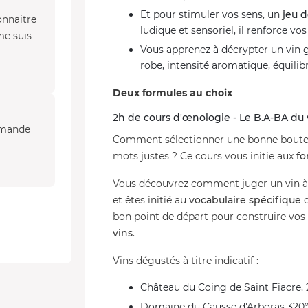
Et pour stimuler vos sens, un
jeu 
onnaitre
ludique et sensoriel, il renforce v
me suis
Vous apprenez à décrypter un vin 
robe, intensité aromatique, équilib
Deux formules au choix
2h de cours d'œnologie - Le B.A-BA du 
ommande
Comment sélectionner une bonne boutei
mots justes ? Ce cours vous initie aux
fo
Vous découvrez comment juger un vin à 
et êtes initié au
vocabulaire
spécifique
d
bon point de départ pour construire vo
vins
.
Vins dégustés à titre indicatif :
Château du Coing de Saint Fiacre,
Domaine du Causse d'Arboras 320°