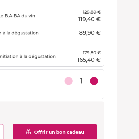
129,80 €
Le B.A-BA du vin
119,40 €
89,90 €
n à la dégustation
179,80 €
itiation à la dégustation
165,40 €
1
Offrir un bon cadeau