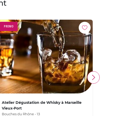
nt
PROMO
PROM
Atelier Dégustation de Whisky à Marseille
Ateli
Vieux-Port
6ème
Bouches du Rhône - 13
Bouche