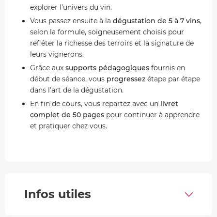
explorer l’univers du vin.
Vous passez ensuite à la
dégustation de 5 à 7 vins
,
selon la formule, soigneusement choisis pour
refléter la richesse des terroirs et la signature de
leurs vignerons.
Grâce aux
supports pédagogiques
fournis en
début de séance, vous
progressez
étape par étape
dans l’art de la dégustation.
En fin de cours, vous repartez avec un
livret
complet de 50 pages
pour continuer à apprendre
et pratiquer chez vous.
Les notions abordés durant votre cours d'œnologie
Formule 2h – Les bases de la dégustation
: Initiez-
vous à la méthode de dégustation, explorez les
principaux styles de vins, exercez-vous à les décrire
Infos utiles
avec justesse, affinez vos préférences et apprenez à
reconnaître ceux qui vous correspondent. Lors de