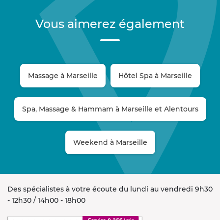
Domaine de la Petite Tuile
, Gaillac blanc « Petite
Tuile » 2022
Vous aimerez également
Domaine de la Pépière
, Muscadet sur Lie 2022
Domaine du Valbrun
, Saumur Champigny « Bois
Pivain » 2022
Château Cru Godard
, Francs Côtes de Bordeaux
Massage à Marseille
Hôtel Spa à Marseille
2020
Domaine Combier
, Crozes-Hermitage rouge «
Cuvée L » 2022
Spa, Massage & Hammam à Marseille et Alentours
Domaine La Tour Vieille
, Banyuls Vin doux naturel «
Mise Tardive » 2020
Weekend à Marseille
Des spécialistes à votre écoute du lundi au vendredi 9h30
- 12h30 / 14h00 - 18h00