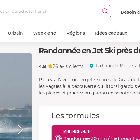
Besoin d
Urbain
Week end
Régions
Idées cadeaux
Randonnée en Jet Ski près d
La Grande-Motte, à 
4,8
26 avis clients
Partez à l'aventure en jet ski près du Grau-du-R
les vagues à la découverte du littoral gardois
les plages et jouerez du guidon en scooter de
Les formules
MEILLEURE VENTE !
Randonnée 30 min / 1 jet pour 1 ou