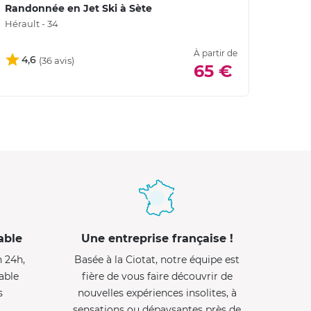
Randonnée en Jet Ski à Sète
Rando
Hérault - 34
Héraul
À partir de
4,6
4,
65 €
able
Une entreprise française !
n 24h,
Basée à la Ciotat, notre équipe est
able
fière de vous faire découvrir de
s
nouvelles expériences insolites, à
sensations ou dépaysantes près de