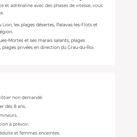
te et adrénaline avec des phases de vitesse, vous
e.
u Lion, les plages désertes, Palavas-les-Flots et
région.
ues-Mortes et ses marais salants, plages
 plages privées en direction du Grau-du-Roi.
s côtier non demandé.
r dès 8 ans.
mineurs.
tion à prévoir.
éduite et femmes enceintes.