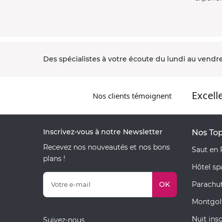
Des spécialistes à votre écoute du lundi au vendre
Excell
Nos clients témoignent
Inscrivez-vous à notre Newsletter
Nos Top
Recevez nos nouveautés et nos bons
Saut en 
plans !
Hôtel s
OK
Parachu
Montgolf
Nuit ins
Suivez-nous