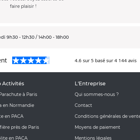
faire plaisir !
di 9h30 - 12h30 / 14h00 - 18h00
ent
4.6
sur 5 basé sur
4 144
avis
 Activités
L'Entreprise
Parachute à Paris
Qui sommes-nous ?
pa en Normandie
Contact
te en PACA
Conditions générales de vent
ière près de Paris
Moyens de paiement
olite en PACA
Mentions légales