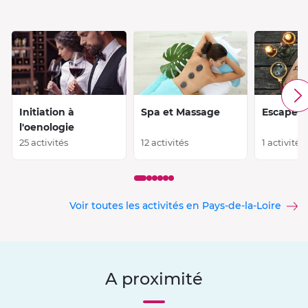
Initiation à
Spa et Massage
Escape 
l'oenologie
25 activités
12 activités
1 activité
Voir toutes les activités en Pays-de-la-Loire
A proximité