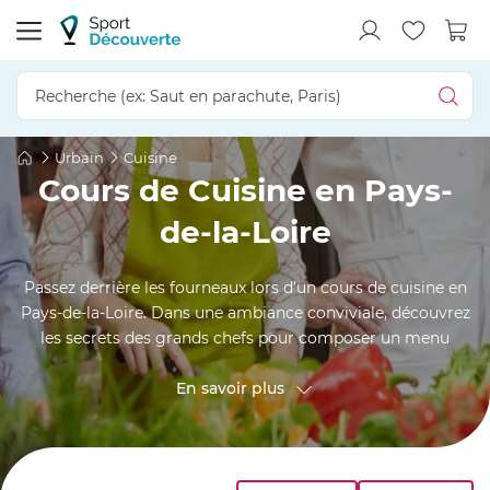
Urbain
Cuisine
Cours de Cuisine en Pays-
de-la-Loire
Passez derrière les fourneaux lors d’un cours de cuisine en
Pays-de-la-Loire. Dans une ambiance conviviale, découvrez
les secrets des grands chefs pour composer un menu
harmonieux et apprenez des nouvelles recettes à partager
avec vos proches. Reste à savoir si vous préférez un cours
En savoir plus
de pâtisserie pour connaître les secrets du Petit-Beurre de
Nantes ou de la brioche vendéenne, ou plutôt un atelier
culinaire pour préparer des rillettes du Mans ou la tourte
mayennaise !