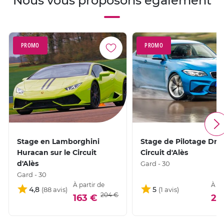
Nous vous proposons également
PROMO
PROMO
Stage en Lamborghini
Stage de Pilotage Drift
Huracan sur le Circuit
Circuit d'Alès
d'Alès
Gard - 30
Gard - 30
À partir de
À pa
4,8
5
204 €
163 €
27