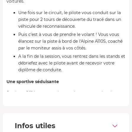
voitures.
Une fois sur le circuit, le pilote vous conduit sur la
piste pour 2 tours de découverte du tracé dans un
véhicule de reconnaissance.
Puis c'est à vous de prendre le volant ! Vous vous
élancez sur la piste à bord de l'Alpine A110S, coaché
par le moniteur assis à vos côtés.
A la fin de la session, vous rentrez dans les stands et
débriefez avec le pilote avant de recevoir votre
diplôme de conduite.
Une sportive séduisante
Sortie en 2014, cette version moderne et sportive de
l'Alpine a de quoi séduire, avec un rapport
poids/puissance hallucinant grâce à la légèreté de son
châssis en aluminium. Equipée d'un moteur 4 cylindres
turbo central-arrière de 292 chevaux, l'Alpine A110S se
Infos utiles
propulse à 100 km/h en 4,4 secondes. Sa vitesse de pointe