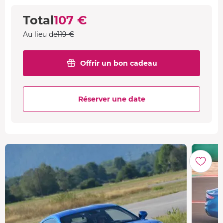
Total
107 €
Au lieu de
119 €
Offrir un bon cadeau
Réserver une date