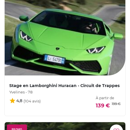
Stage en Lamborghini Huracan - Circuit de Trappes
Yvelines - 78
À partir de
4,8
199 €
139 €
PROMO