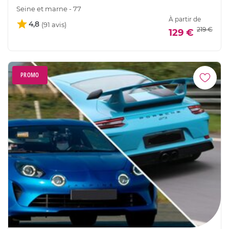
Seine et marne - 77
À partir de
4,8
219 €
129 €
PROMO