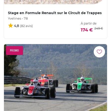
Stage en Formule Renault sur le Circuit de Trappes
Yvelines - 78
À partir de
4,8
249 €
174 €
PROMO