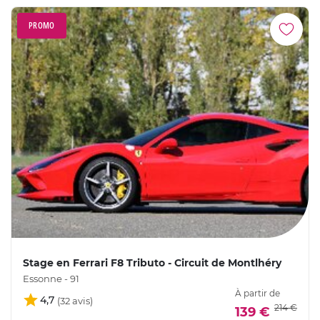
PROMO
Stage en Ferrari F8 Tributo - Circuit de Montlhéry
Essonne - 91
À partir de
4,7
214 €
139 €