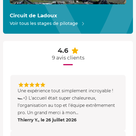
évoluant de 8 à 12 mètres. Le tracé auvergnat est certifié
par la FIA.
Circuit de Ladoux
Voir tous les stages de pilotage
4.6
9 avis clients
​Une expérience tout simplement incroyable !
🏎️💨 L'accueil était super chaleureux,
l'organisation au top et l'équipe extrêmement
pro. Un grand merci à mon...
Thierry Y., le 26 juillet 2026