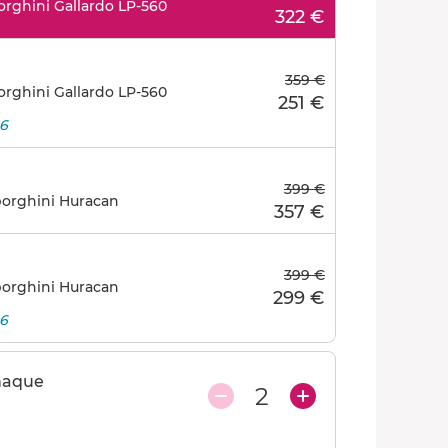
orghini Gallardo LP-560
322 €
359 €
orghini Gallardo LP-560
251 €
26
399 €
mborghini Huracan
357 €
399 €
mborghini Huracan
299 €
26
haque
2