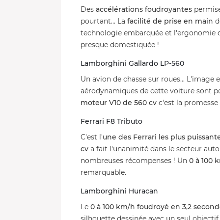
Des
accélérations foudroyantes
permise
pourtant... La
facilité de prise en main
d
technologie embarquée et l'ergonomie 
presque domestiquée !
Lamborghini Gallardo LP-560
Un avion de chasse sur roues... L'image e
aérodynamiques de cette voiture sont pour
moteur V10 de 560 cv
c'est la promesse 
Ferrari F8 Tributo
C'est l'
une des Ferrari les plus puissant
cv
a fait l'unanimité dans le secteur auto
nombreuses récompenses ! Un
0 à 100 
remarquable.
Lamborghini Huracan
Le
0 à 100 km/h foudroyé en 3,2 second
silhouette dessinée avec un seul objectif 