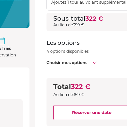
Ajoutez 1 tour au volant supplémentai
Sous-total
322 €
Au lieu de
359 €
Les options
 frais
4 options disponibles
ervation
Choisir mes options
Total
322 €
Au lieu de
359 €
Réserver une date