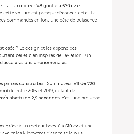
s par un
moteur V8 gonflé à 670 cv
et
e cette voiture est presque déconcertante ! La
des commandes en font une bête de puissance
st osée ? Le design et les appendices
tant bel et bien inspirés de l'aviation ! Un
d'
accélérations phénoménales
.
es jamais construites
! Son
moteur V8 de 720
mobile entre 2016 et 2019, raflant de
km/h abattu en 2,9 secondes
, c'est une prouesse
es
grâce à un moteur boosté à
610 cv
et une
: avaler les kilomètres d'asphalte le plus