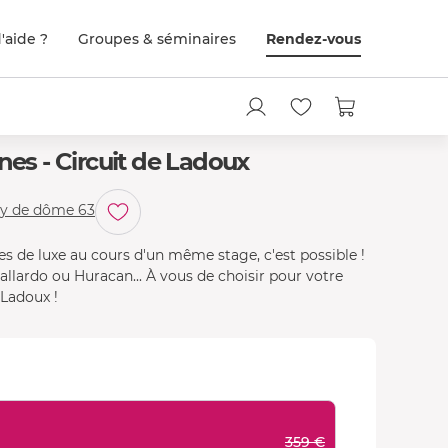
'aide ?
Groupes & séminaires
Rendez-vous
nes - Circuit de Ladoux
Ferrari F8 Tributo
uy de dôme 63
es de luxe au cours d'un même stage, c'est possible !
llardo ou Huracan... À vous de choisir pour votre
 Ladoux !
359 €