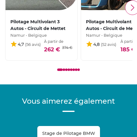
Pilotage Multivolant 3
Pilotage Multivolant 2
Autos - Circuit de Mettet
Autos - Circuit de Mett
Namur - Belgique
Namur - Belgique
À partir de
À partir 
4,7
4,8
374 €
262 €
185 €
Vous aimerez également
Stage de Pilotage BMW