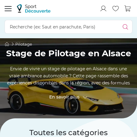
Pilotage
Stage de Pilotage en Alsace
Envie de vivre un stage de pilotage en Alsace dans une
vraie ambiance automobile ? Cette page rassemble des
expériences disponibles dans la région, avec des formules
au volant d’une GT, d’une monoplace, d’une sportive
moderne ou d’un modèle de caractère, selon l’offre
En savoir plus
sélectionnée. Entre pilotage sur circuit, baptême en
passager, multivolant et conduite sur route, vous pouvez
comparer les sensations, les voitures proposées et le cadre
de pratique avant de réserver. Une belle occasion de
Toutes les catégories
profiter d’un territoire connu pour ses routes, ses reliefs