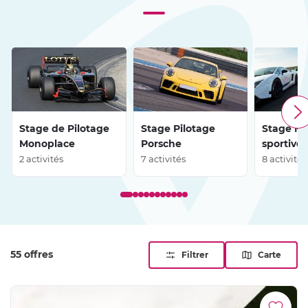
vosgiens, son vignoble et sa culture mécanique, entre
plaisir de conduite et découverte régionale.
Stage de Pilotage
Stage Pilotage
Stage Mu
Monoplace
Porsche
sportives
2 activités
7 activités
8 activités
55 offres
Filtrer
Carte