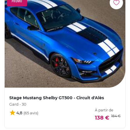
PROMO
Stage Mustang Shelby GT500 - Circuit d'Alès
Gard - 30
À partir de
4,8
184 €
138 €