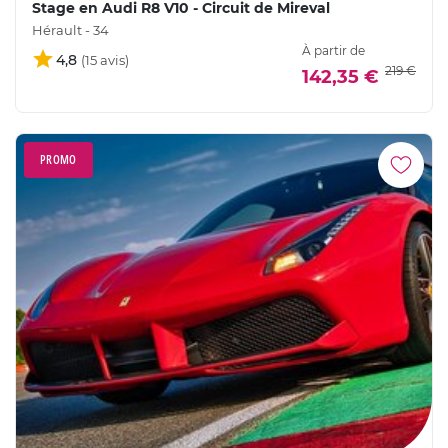
Stage en Audi R8 V10 - Circuit de Mireval
Hérault - 34
À partir de
4,8
219 €
142,35 €
PROMO