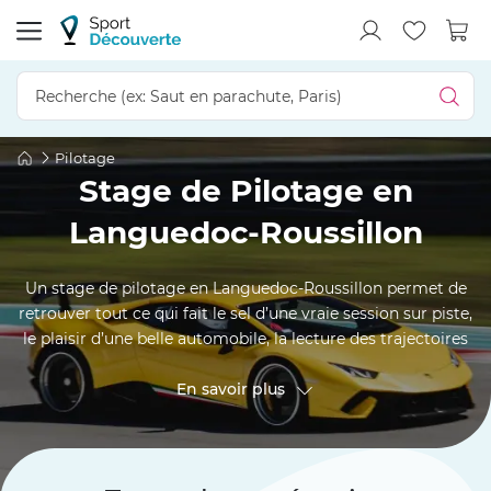
Pilotage
Stage de Pilotage en
Languedoc-Roussillon
Un stage de pilotage en Languedoc-Roussillon permet de
retrouver tout ce qui fait le sel d’une vraie session sur piste,
le plaisir d’une belle automobile, la lecture des trajectoires
et l’intensité d’un circuit bien choisi. Nos offres réunissent
des GT emblématiques, du rallye, du drift, de la Formule 4
En savoir plus
et des stages enfant autour d’Alès, Lédenon, Mireval ou du
Roussillon. Entre les Cévennes, le pont du Gard, la cité de
Carcassonne, le littoral méditerranéen et les repères
urbains de Nîmes, Montpellier ou Perpignan, l’expérience