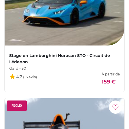
Stage en Lamborghini Huracan STO - Circuit de
Lédenon
Gard - 30
À partir de
4,7
159 €
PROMO