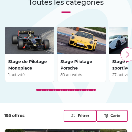
Toutes les catégories
prend aussi une vraie dimension régionale.
Stage de Pilotage
Stage Pilotage
Stage Mu
Monoplace
Porsche
sportives
1 activité
50 activités
27 activité
195 offres
Filtrer
Carte