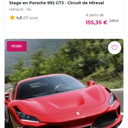
Stage en Porsche 992 GT3 - Circuit de Mireval
Hérault - 34
À partir de
4,8
239 €
155,35 €
PROMO