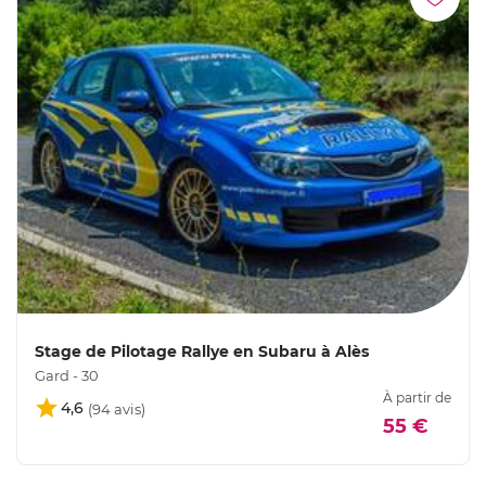
Stage de Pilotage Rallye en Subaru à Alès
Gard - 30
À partir de
4,6
55 €