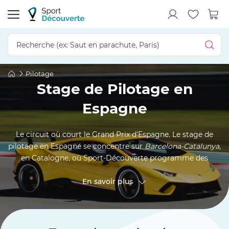
Pilotage
Stage de Pilotage en
Espagne
Le circuit où court le Grand Prix d'Espagne. Le stage de
pilotage en Espagne se concentre sur
Barcelona-Catalunya
,
en Catalogne, où Sport-Découverte programme des
formats rares en France : prendre le volant d'une véritable
Formule 1 Williams, monter en place passager pour un
En savoir plus
baptême F1 ou F3, piloter une Porsche 992 GT3 ou une
Alpine A110 S sur le tracé GP. Une seule destination, mais
pensée pour ceux qui cherchent l'expérience la plus haute
en gamme du calendrier sport auto européen, à deux