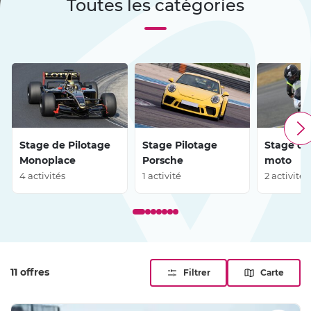
Toutes les catégories
heures de Paris en avion.
Stage de Pilotage
Stage Pilotage
Stage de
Monoplace
Porsche
moto
4 activités
1 activité
2 activités
11 offres
Filtrer
Carte