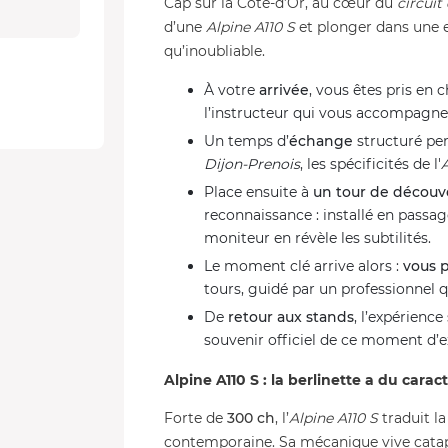
Cap sur la Côte-d’Or, au cœur du
circuit
d’une
Alpine A110 S
et plonger dans une e
qu’inoubliable.
À votre
arrivée
, vous êtes pris en 
l’instructeur qui vous accompagner
Un temps d’
échange
structuré per
Dijon-Prenois
, les spécificités de l'
Place ensuite à
un tour de décou
reconnaissance : installé en passag
moniteur en révèle les subtilités.
Le moment clé arrive alors :
vous p
tours, guidé par un professionnel qu
De
retour aux stands
, l’expérienc
souvenir officiel de ce moment d’e
Alpine A110 S : la berlinette a du carac
Forte de
300 ch
, l’
Alpine A110 S
traduit l
contemporaine. Sa mécanique vive catap