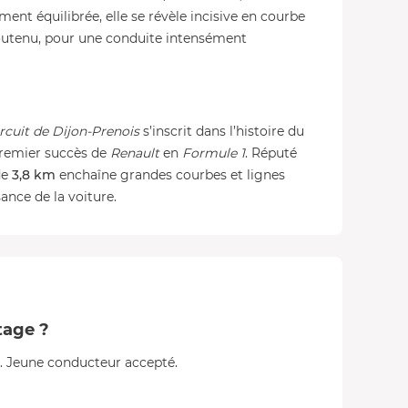
ment équilibrée, elle se révèle incisive en courbe
soutenu, pour une conduite intensément
ircuit de Dijon-Prenois
s’inscrit dans l’histoire du
premier succès de
Renault
en
Formule 1
. Réputé
de
3,8 km
enchaîne grandes courbes et lignes
sance de la voiture.
tage ?
e. Jeune conducteur accepté.