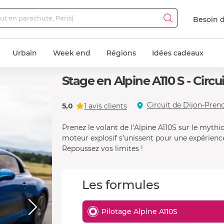
Besoin d
Urbain
Week end
Régions
Idées cadeaux
Stage en Alpine A110 S - Circu
Circuit de Dijon-Preno
5,0
1 avis clients
Prenez le volant de l’Alpine A110S sur le mythiq
moteur explosif s’unissent pour une expérience
Repoussez vos limites !
Les formules
Pilotage Alpine A110S