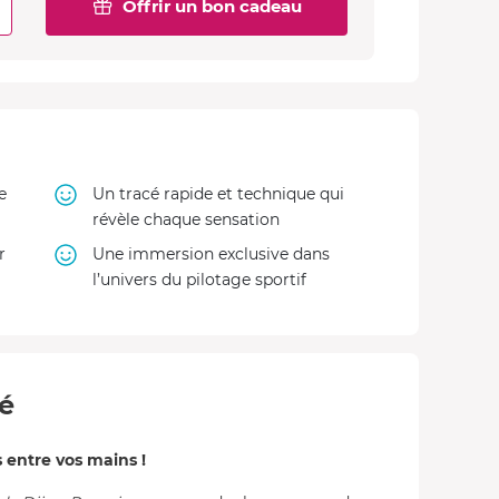
Offrir un bon cadeau
e
Un tracé rapide et technique qui
révèle chaque sensation
r
Une immersion exclusive dans
l’univers du pilotage sportif
té
 entre vos mains !