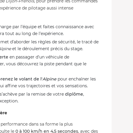
 de Dijon-Prenois
, pour prendre les commandes
xpérience de pilotage aussi intense
charge par l’équipe et faites connaissance avec
a tout au long de l’expérience.
met d’aborder les règles de sécurité, le tracé de
Alpine
et le déroulement précis du stage.
verte
en passager d'un véhicule de
er, vous découvrez la piste pendant que le
renez le volant de l'
Alpine
pour enchaîner les
i affine vos trajectoires et vos sensations.
e s’achève par la remise de votre
diplôme
,
xception.
tère
a performance dans sa forme la plus
ulte le
0 à 100 km/h en 4,5 secondes
, avec des