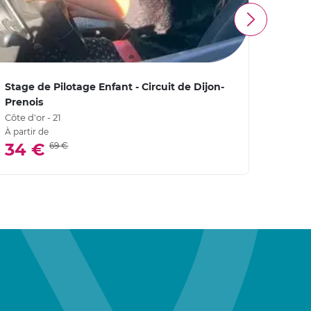
Stage de Pilotage Enfant - Circuit de Dijon-
Stage
Prenois
Preno
Côte d'or - 21
Côte d'
À partir de
4,
34 €
69 €