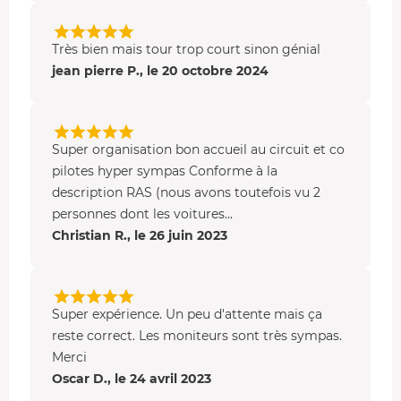
vous roulez sur celle en bitume composée de
8 virages
avec chacun une zone de dégagement et 1 grande
Très bien mais tour trop court sinon génial
ligne droite de 745 m
. La piste d'Auvergne-Rhône-Alpes
jean pierre P., le 20 octobre 2024
mesure 1.7 km de long pour 9 m de large.
Super organisation bon accueil au circuit et co
pilotes hyper sympas Conforme à la
description RAS (nous avons toutefois vu 2
personnes dont les voitures...
Christian R., le 26 juin 2023
Super expérience. Un peu d'attente mais ça
reste correct. Les moniteurs sont très sympas.
Merci
Oscar D., le 24 avril 2023