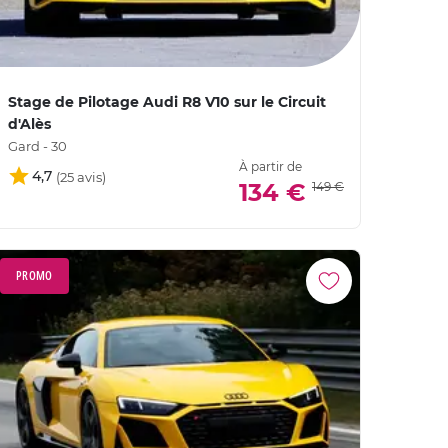
Stage de Pilotage Audi R8 V10 sur le Circuit
d'Alès
Gard - 30
À partir de
4,7
134 €
149 €
PROMO