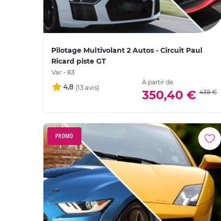
Pilotage Multivolant 2 Autos - Circuit Paul
Ricard piste GT
Var - 83
À partir de
4,8
350,40 €
438 €
PROMO