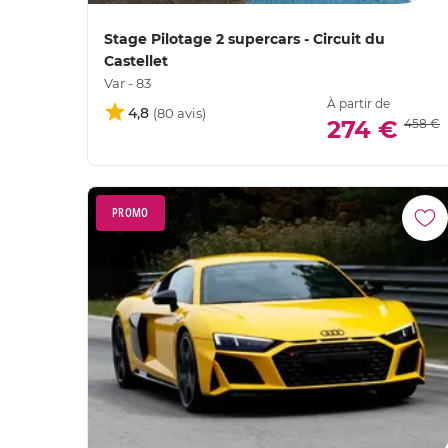
Stage Pilotage 2 supercars - Circuit du
Castellet
Var - 83
À partir de
4,8
274 €
458 €
PROMO