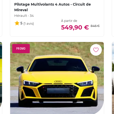
Pilotage Multivolants 4 Autos - Circuit de
Mireval
Hérault - 34
À partir de
5
549,90 €
846 €
PROMO