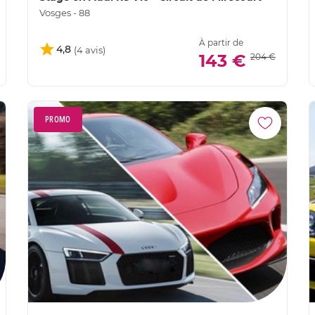
Vosges - 88
À partir de
4,8
143 €
204 €
PROMO