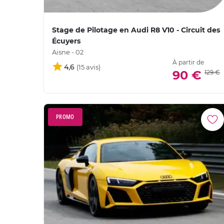
Stage de Pilotage en Audi R8 V10 - Circuit des
Écuyers
Aisne - 02
À partir de
4,6
90 €
129 €
PROMO