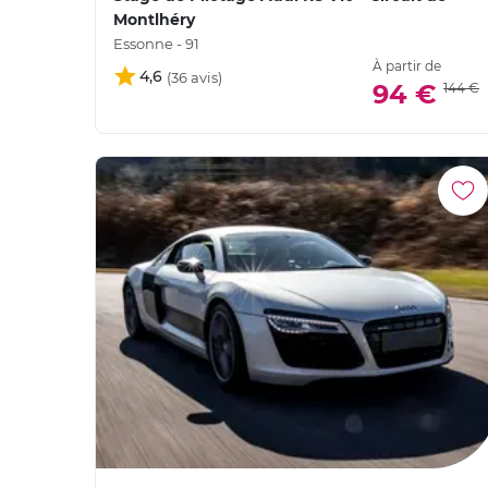
Montlhéry
Essonne - 91
À partir de
4,6
94 €
144 €