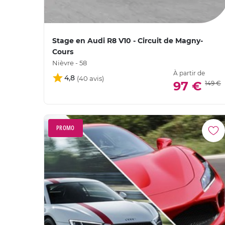
Stage en Audi R8 V10 - Circuit de Magny-
Cours
Nièvre - 58
À partir de
4,8
97 €
149 €
PROMO