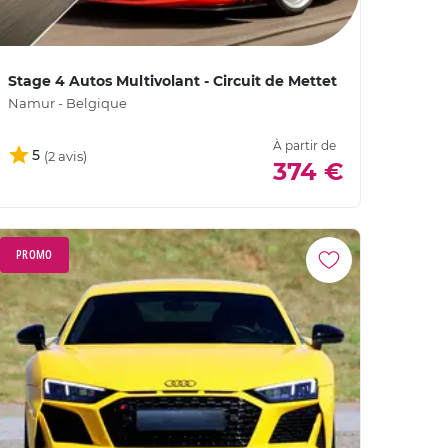
Stage 4 Autos Multivolant - Circuit de Mettet
Namur - Belgique
À partir de
5
374 €
PROMO