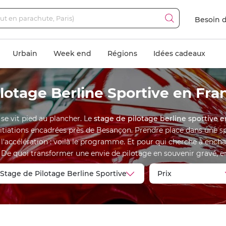
Besoin d
Urbain
Week end
Régions
Idées cadeaux
ilotage Berline Sportive en Fr
se vit pied au plancher. Le
stage de pilotage berline sportive
nitiations encadrées près de Besançon. Prendre place dans une sp
l'accélération : voilà le programme. Et pour qui cherche à enchaîn
 De quoi transformer une envie de pilotage en souvenir gravé, entr