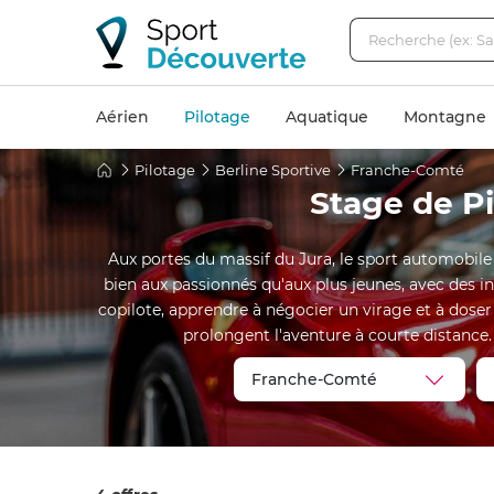
Aérien
Pilotage
Aquatique
Montagne
Pilotage
Berline Sportive
Franche-Comté
Stage de P
Aux portes du massif du Jura, le sport automobile 
bien aux passionnés qu'aux plus jeunes, avec des i
copilote, apprendre à négocier un virage et à doser 
prolongent l'aventure à courte distance.