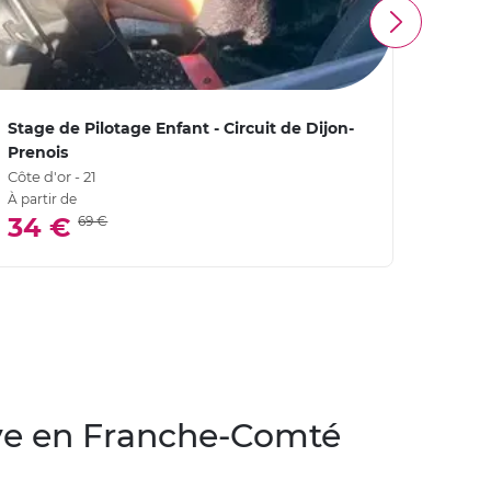
Stage de Pilotage Enfant - Circuit de Dijon-
Stage
Prenois
Preno
Côte d'or - 21
Côte d'
À partir de
4,
34 €
69 €
tive en Franche-Comté