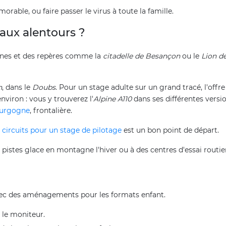
rable, ou faire passer le virus à toute la famille.
aux alentours ?
vignes et des repères comme la
citadelle de Besançon
ou le
Lion de
n
, dans le
Doubs
. Pour un stage adulte sur un grand tracé, l'offr
environ : vous y trouverez l'
Alpine A110
dans ses différentes versi
ourgogne
, frontalière.
 circuits pour un stage de pilotage
est un bon point de départ.
es pistes glace en montagne l'hiver ou à des centres d'essai routier
 avec des aménagements pour les formats enfant.
t le moniteur.