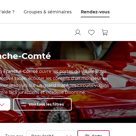
'aide ?
Groupes & séminaires
Rendez-vous
anche-Comté
 en Franche-Comté
ouvre les portes du volant aussi
ortive racée, écouter les conseils d'un moniteur en
er les tours sur un grand tracé, les circuits voisins
e lacs jurassiens et citadelle bisontine.
Voir tous les filtres