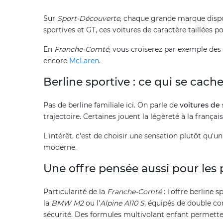
Sur
Sport-Découverte
, chaque grande marque dispo
sportives et GT, ces voitures de caractère taillées po
En
Franche-Comté
, vous croiserez par exemple 
encore
McLaren
.
Berline sportive : ce qui se cach
Pas de berline familiale ici. On parle de
voitures de
trajectoire. Certaines jouent la légèreté à la frança
L'intérêt, c'est de choisir une sensation plutôt qu'u
moderne.
Une offre pensée aussi pour les 
Particularité de la
Franche-Comté
: l'offre berline s
la
BMW M2
ou l'
Alpine A110 S
, équipés de double co
sécurité. Des formules multivolant enfant permett