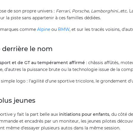
se de son propre univers :
Ferrari
,
Porsche
,
Lamborghini
...etc.
ur la piste sans appartenir à ces familles dédiées.
des marques comme
Alpine
ou
BMW
, et sur les tracés voisins, d'
e derrière le nom
 sport et de GT au tempérament affirmé
: châssis affûtés, mot
ise, d'autres la puissance brute ou la technologie issue de la comp
n simple logo : l'agilité d'une sportive tricolore, le grondement 
plus jeunes
portive y fait la part belle aux
initiations pour enfants
, du côté d
mmande et encadrés par un moniteur, les jeunes pilotes découvre
ent même d'essayer plusieurs autos dans la même session.