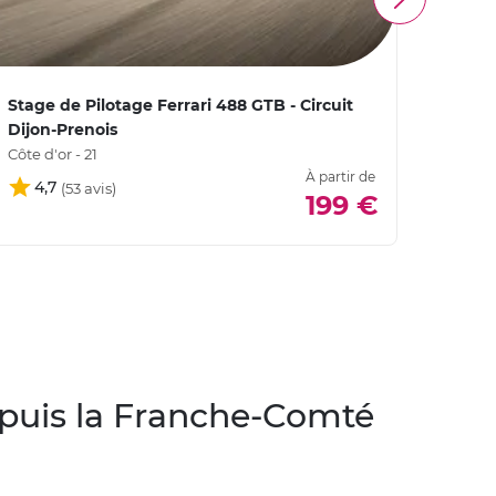
Stage de Pilotage Ferrari 488 GTB - Circuit
Stage
Dijon-Prenois
Preno
Côte d'or - 21
Côte d'
À partir de
À parti
4,7
199 €
34
depuis la Franche-Comté