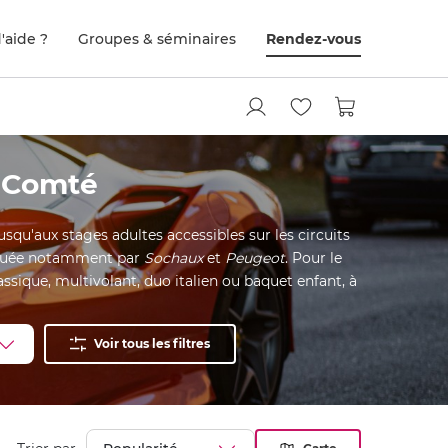
'aide ?
Groupes & séminaires
Rendez-vous
e-Comté
squ'aux stages adultes accessibles sur les circuits
marquée notamment par
Sochaux
et
Peugeot
. Pour le
ssique, multivolant, duo italien ou baquet enfant, à
Voir tous les filtres