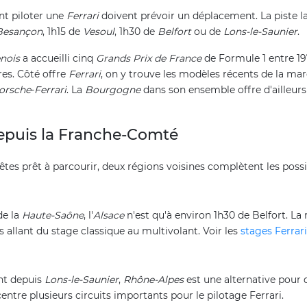
nt piloter une
Ferrari
doivent prévoir un déplacement. La piste l
Besançon
, 1h15 de
Vesoul
, 1h30 de
Belfort
ou de
Lons-le-Saunier
.
nois
a accueilli cinq
Grands Prix de France
de Formule 1 entre 197
res. Côté offre
Ferrari
, on y trouve les modèles récents de la mar
orsche
-
Ferrari
. La
Bourgogne
dans son ensemble offre d'ailleurs c
depuis la Franche-Comté
êtes prêt à parcourir, deux régions voisines complètent les possib
de la
Haute-Saône
, l'
Alsace
n'est qu'à environ 1h30 de Belfort. La 
es allant du stage classique au multivolant. Voir les
stages Ferrar
nt depuis
Lons-le-Saunier
,
Rhône-Alpes
est une alternative pour 
centre plusieurs circuits importants pour le pilotage Ferrari.