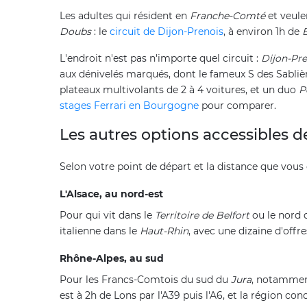
Les adultes qui résident en
Franche-Comté
et veule
Doubs
: le
circuit de Dijon-Prenois
, à environ 1h de
L'endroit n'est pas n'importe quel circuit :
Dijon-Pre
aux dénivelés marqués, dont le fameux S des Sabliè
plateaux multivolants de 2 à 4 voitures, et un duo
P
stages Ferrari en Bourgogne
pour comparer.
Les autres options accessibles 
Selon votre point de départ et la distance que vous 
L'Alsace, au nord-est
Pour qui vit dans le
Territoire de Belfort
ou le nord 
italienne dans le
Haut-Rhin
, avec une dizaine d'offr
Rhône-Alpes, au sud
Pour les Francs-Comtois du sud du
Jura
, notamme
est à 2h de Lons par l'A39 puis l'A6, et la région con