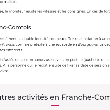
formalités.
e, le moniteur ajuste les vitesses et les consignes. En cas de for
ranc-Comtois
écisément sa double identité : on peut offrir une initiation à u
n-Prenois
comme prétexte à une escapade en
Bourgogne
. Le ca
es différents.
 la foulée de la commande, ou en version postale (pochette ou co
 À la personne qui le reçoit ensuite de fixer sa date de session 
vivre.
tres activités en Franche-Co