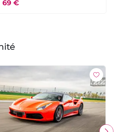
69 €
mité
PROM