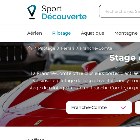
Aérien
Pilotage
Aquatique
Montagne
Pilotage
Ferrari
Franche-Comté
Stage 
La Franche-Comté offre plusieurs portes d'entrée p
voisins. Le pilotage de la sportive italienne y 
stage de pilotage Ferrari en Franche-Comté, on peut