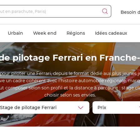
Besoin d
Urbain
Week end
Régions
Idées cadeaux
de pilotage Ferrari en Franch
our piloter une Ferrari, depuis le format dédié aux plus jeunes ju
trouve un cadre cohérent avec l'histoire automobile régionale, 
 composer selon son profil et la distance à parcourir : stage cla
choisir selon ses envies.