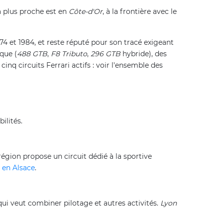
a plus proche est en
Côte-d'Or
, à la frontière avec le
4 et 1984, et reste réputé pour son tracé exigeant
que (
488 GTB
,
F8 Tributo
,
296 GTB
hybride), des
inq circuits Ferrari actifs : voir l'ensemble des
ilités.
région propose un circuit dédié à la sportive
i en Alsace
.
qui veut combiner pilotage et autres activités.
Lyon