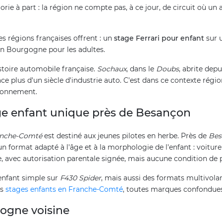
rie à part : la région ne compte pas, à ce jour, de circuit où un
s régions françaises offrent : un
stage Ferrari pour enfant
sur 
ion Bourgogne pour les adultes.
istoire automobile française.
Sochaux
, dans le
Doubs
, abrite dep
e plus d'un siècle d'industrie auto. C'est dans ce contexte régiona
ionnement.
tage enfant unique près de Besançon
anche-Comté
est destiné aux jeunes pilotes en herbe. Près de
Bes
un format adapté à l'âge et à la morphologie de l'enfant : voitu
ce, avec autorisation parentale signée, mais aucune condition de
 enfant simple sur
F430 Spider
, mais aussi des formats multivola
es
stages enfants en Franche-Comté
, toutes marques confondues
gogne voisine