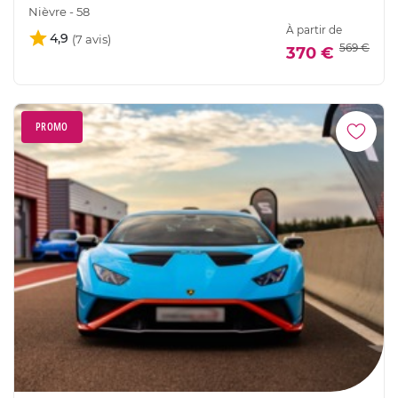
Nièvre - 58
À partir de
4,9
569 €
370 €
PROMO