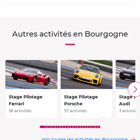
Autres activités en Bourgogne
Stage Pilotage
Stage Pilotage
Stage Pi
Ferrari
Porsche
Audi
56 activités
57 activités
3 activités
Voir toutes les activités en Bourgogne