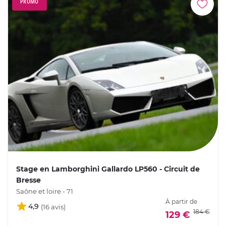
PROMO
Stage en Lamborghini Gallardo LP560 - Circuit de
Bresse
Saône et loire - 71
À partir de
4,9
184 €
129 €