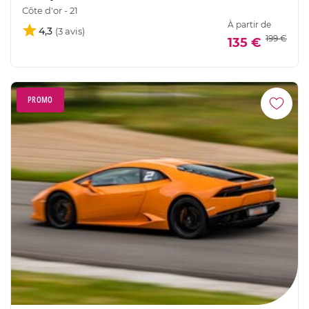
Côte d'or - 21
À partir de
4,3
199 €
135 €
PROMO