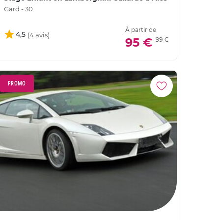
Gard - 30
À partir de
4,5
95 €
99 €
PROMO