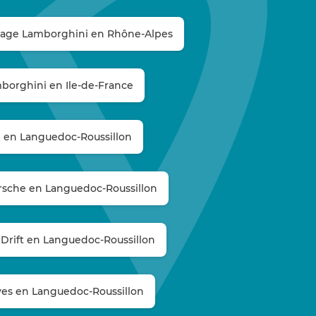
otage Lamborghini en Rhône-Alpes
borghini en Ile-de-France
e en Languedoc-Roussillon
rsche en Languedoc-Roussillon
 Drift en Languedoc-Roussillon
ives en Languedoc-Roussillon