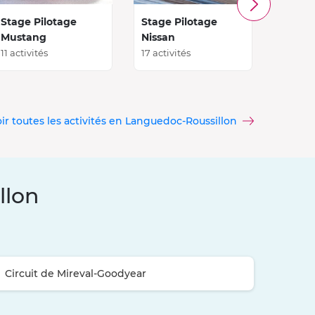
Stage Pilotage
Stage Pilotage
Stage 
Mustang
Nissan
Subar
11 activités
17 activités
5 activi
ir toutes les activités en Languedoc-Roussillon
llon
Circuit de Mireval-Goodyear