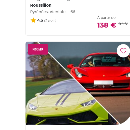
Roussillon
Pyrénées orientales - 66
À partir de
4,5
138 €
184 €
PROMO