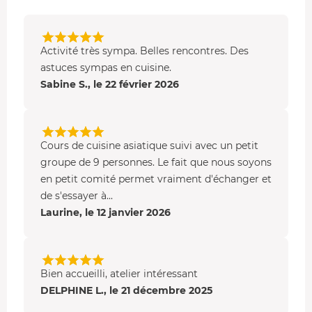
Votre chef vous aide à affiner vos
techniques culinaires
et à
préciser vos gestes
: découpe des légumes,
déglaçage, cuisson des viandes, réaliser un
Activité très sympa. Belles rencontres. Des
accompagnement de type sauce ou bouillon,
astuces sympas en cuisine.
assaisonnement... Vous jonglez avec les
ingrédients
et
Sabine S., le 22 février 2026
les
ustensiles
comme un véritable
marmiton
!
Cours de cuisine asiatique suivi avec un petit
groupe de 9 personnes. Le fait que nous soyons
en petit comité permet vraiment d'échanger et
de s'essayer à...
Laurine, le 12 janvier 2026
Bien accueilli, atelier intéressant
DELPHINE L., le 21 décembre 2025