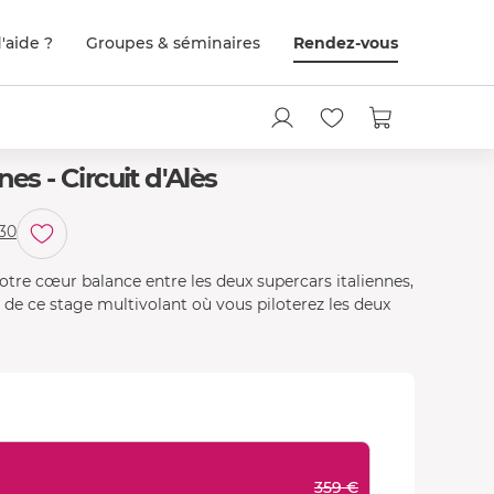
'aide ?
Groupes & séminaires
Rendez-vous
es - Circuit d'Alès
Ferrari F488 GTB
 30
otre cœur balance entre les deux supercars italiennes,
ors de ce stage multivolant où vous piloterez les deux
359 €