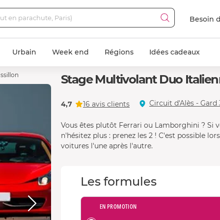
Besoin d
Urbain
Week end
Régions
Idées cadeaux
ssillon
Stage Multivolant Duo Italienn
Ferrari F488 GTB
Circuit d'Alès - Gard
4,7
16 avis clients
Vous êtes plutôt Ferrari ou Lamborghini ? Si v
n'hésitez plus : prenez les 2 ! C'est possible l
voitures l'une après l'autre.
Les formules
EN PROMOTION