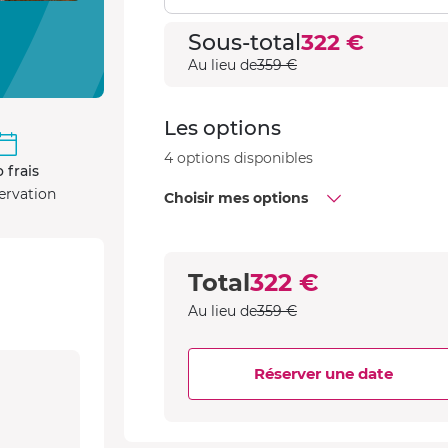
Sous-total
322 €
Au lieu de
359 €
Les options
4 options disponibles
 frais
ervation
Choisir mes options
Total
322 €
Au lieu de
359 €
Réserver une date