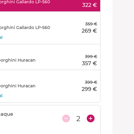
orghini Gallardo LP-560
322 €
359 €
orghini Gallardo LP-560
269 €
26
399 €
mborghini Huracan
357 €
399 €
mborghini Huracan
299 €
26
haque
2