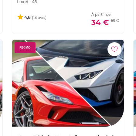
Loiret - 45
À partir de
4,8
34 €
69 €
PROMO