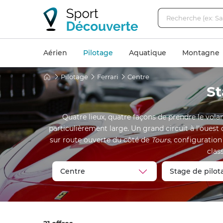
Aérien
Pilotage
Aquatique
Montagne
Pilotage
Ferrari
Centre
St
Quatre lieux, quatre façons de prendre le volan
particulièrement large. Un grand circuit à l'ouest 
sur route ouverte du côté de
Tours
, configuration
clas