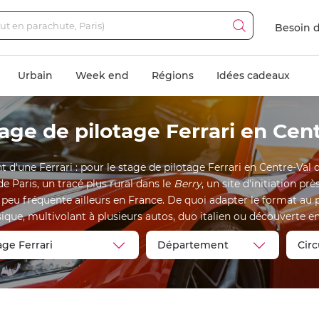
Besoin d
Urbain
Week end
Régions
Idées cadeaux
age de pilotage Ferrari en Cen
t d'une Ferrari : pour le stage de pilotage Ferrari en Centre-Val d
de Paris, un tracé plus rural dans le
Berry
, un site d'initiation près
 peu fréquente ailleurs en France. De quoi adapter le format au pr
sique, multivolant à plusieurs autos, duo italien ou découverte en