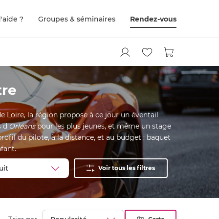
'aide ?
Groupes & séminaires
Rendez-vous
tre
e Loire, la région propose à ce jour un éventail
 d'
Orléans
pour les plus jeunes, et même un stage
ofil du pilote, à la distance, et au budget : baquet
fant.
Voir tous les filtres