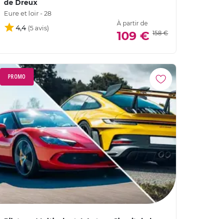
de Dreux
Eure et loir - 28
À partir de
4,4
109 €
158 €
PROMO