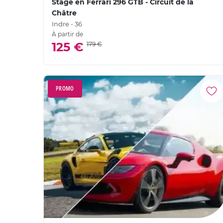
Stage en Ferrari 296 GTB - Circuit de la
Châtre
Indre - 36
À partir de
125 €
179 €
PROMO