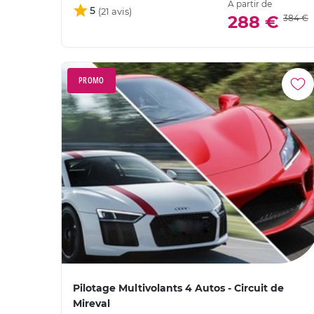
À partir de
5
288 €
384 €
PROMO
Pilotage Multivolants 4 Autos - Circuit de
Mireval