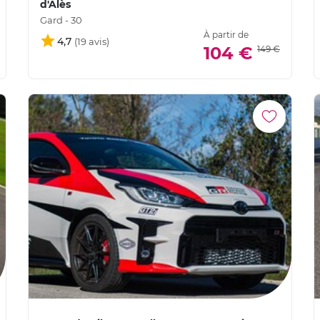
d'Alès
Gard - 30
À partir de
4,7
104 €
149 €