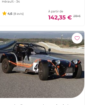
Hérault - 34
À partir de
4,6
142,35 €
219 €