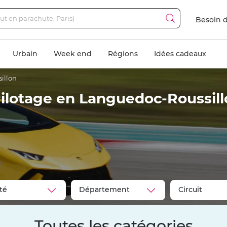
Besoin d
Urbain
Week end
Régions
Idées cadeaux
illon
ilotage en Languedoc-Roussill
Toutes les catégories