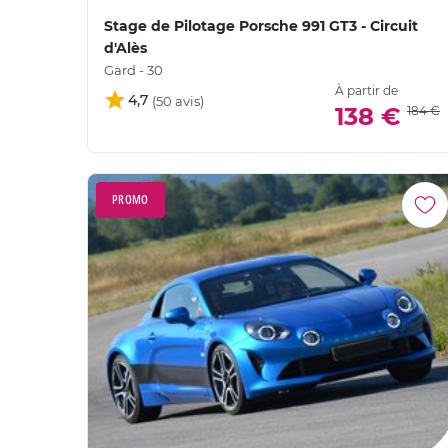
Stage de Pilotage Porsche 991 GT3 - Circuit
d'Alès
Gard - 30
À partir de
4,7
138 €
184 €
PROMO