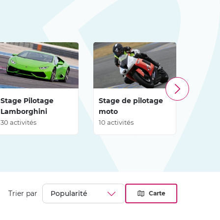
Stage Pilotage
Stage de pilotage
Stage 
Lamborghini
moto
Berlin
30 activités
10 activités
42 acti
Trier par
Carte