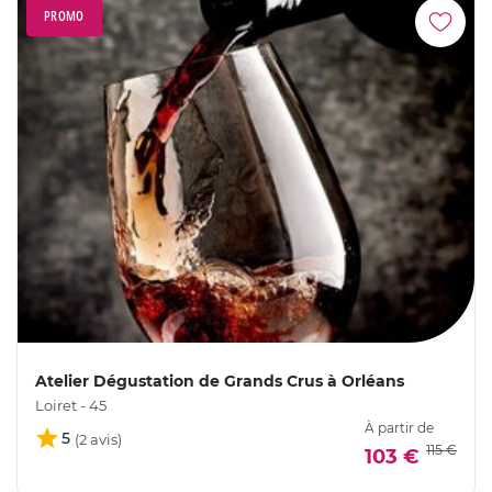
PROMO
Atelier Dégustation de Grands Crus à Orléans
Loiret - 45
À partir de
5
115 €
103 €