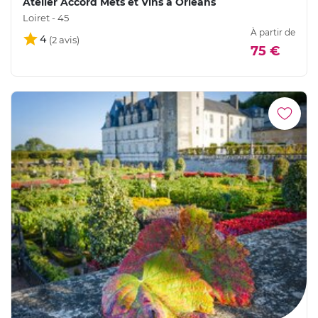
Atelier Accord Mets et Vins à Orléans
Loiret - 45
À partir de
4
75 €