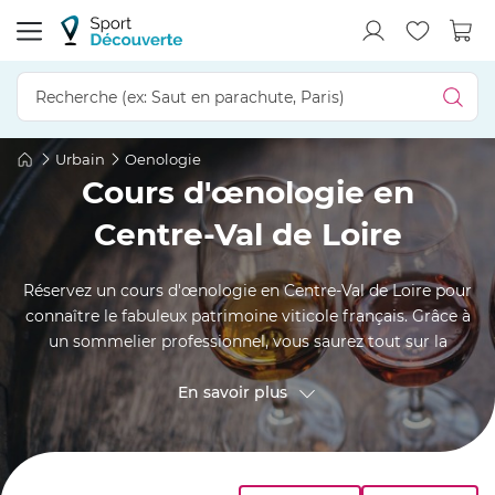
Urbain
Oenologie
Cours d'œnologie en
Centre-Val de Loire
Réservez un cours d'œnologie en Centre-Val de Loire pour
connaître le fabuleux patrimoine viticole français. Grâce à
un sommelier professionnel, vous saurez tout sur la
dégustation de vin, ainsi que les accords parfaits avec le
poisson, la viande, le fromage ou les desserts. Cette
En savoir plus
initiation à l'œnologie s’accompagne aussi d’un
apprentissage sur les divers terroirs, cépages, robes et
bouquets. Tours, Chinon ou encore Orléans, où allez-vous
réserver votre stage œnologie ?