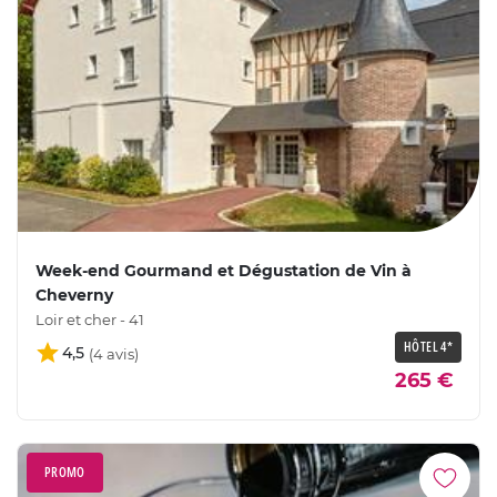
Week-end Gourmand et Dégustation de Vin à
Cheverny
Loir et cher - 41
HÔTEL 4*
4,5
265 €
PROMO